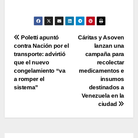
s
e
er
y
p
A
b
Li
ar
p
o
n
tir
p
o
k
Navegación
Poletti apuntó
Cáritas y Asoven
k
contra Nación por el
lanzan una
de
transporte: advirtió
campaña para
entradas
que el nuevo
recolectar
congelamiento “va
medicamentos e
a romper el
insumos
sistema”
destinados a
Venezuela en la
ciudad