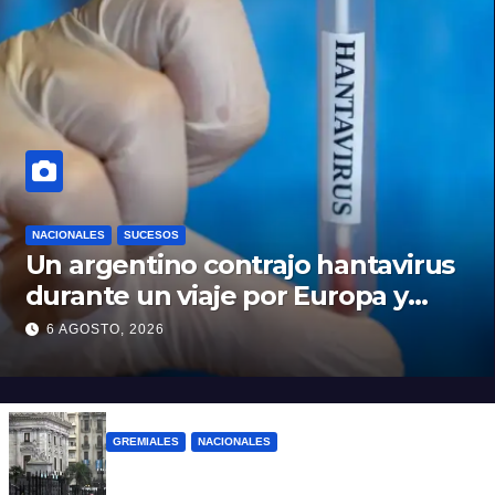
NACIONALES
SUCESOS
Un argentino contrajo hantavirus
durante un viaje por Europa y
permanece aislado en España
6 AGOSTO, 2026
GREMIALES
NACIONALES
Amplio operativo de seguridad por la