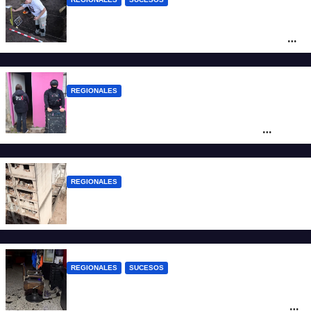
Hallaron los primeros restos humanos en
la investigación por la Masacre Indígena
de San Antonio de Obligado
REGIONALES
Detuvieron en Rosario a “Yaka”, buscado
por un homicidio y otros hechos de
violencia armada
REGIONALES
A 13 años de la tragedia de Salta 2141
REGIONALES
SUCESOS
Violento asalto a mano armada en una
peluquería: maniataron a dos hombres y