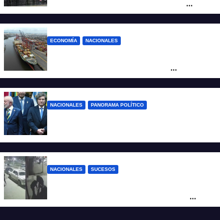
marcha al Congreso: el mapa de los
cortes y desvíos
ECONOMÍA
NACIONALES
Otra derrota de Milei: el Gobierno
formalizó la marcha atrás con la
desregulación del practicaje
NACIONALES
PANORAMA POLÍTICO
Milei contra Lula: “Fue una intervención
inédita en la política brasileña”
NACIONALES
SUCESOS
Neuquén: policías golpearon brutalmente
a un joven a la salida de un boliche y
quedaron filmados