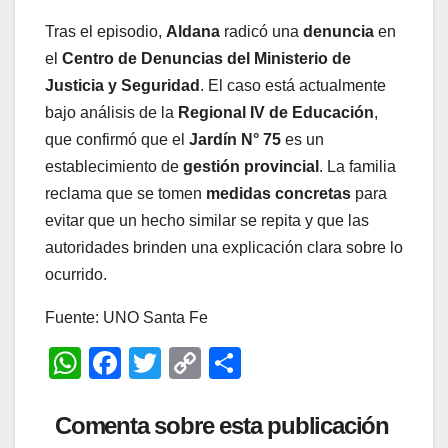
Tras el episodio,
Aldana
radicó una
denuncia
en
el
Centro de Denuncias del Ministerio de
Justicia y Seguridad
. El caso está actualmente
bajo análisis de la
Regional IV de Educación
,
que confirmó que el
Jardín N° 75
es un
establecimiento de
gestión provincial
. La familia
reclama que se tomen
medidas concretas
para
evitar que un hecho similar se repita y que las
autoridades brinden una explicación clara sobre lo
ocurrido.
Fuente: UNO Santa Fe
W
F
T
C
C
h
a
wi
o
o
at
c
tt
p
m
Comenta sobre esta publicación