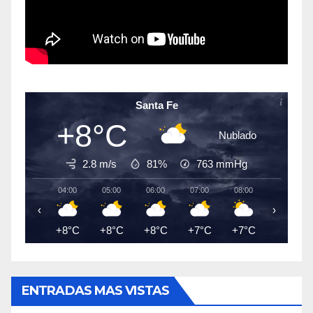
Santa Fe
+8°C
Nublado
2.8 m/s
81%
763
mmHg
04:00
05:00
06:00
07:00
08:00
09:00
‹
›
+8°C
+8°C
+8°C
+7°C
+7°C
+8°C
ENTRADAS MAS VISTAS