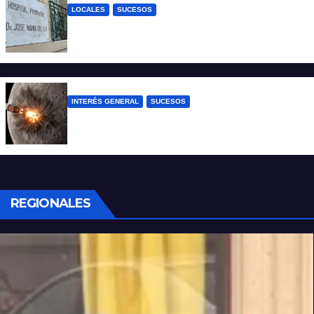
LOCALES
SUCESOS
Un joven fue baleado tras una discusión
en un partido de fútbol en Colastiné Norte
INTERÉS GENERAL
SUCESOS
La NASA confirmó que un cohete de
SpaceX impactó en la Luna
REGIONALES