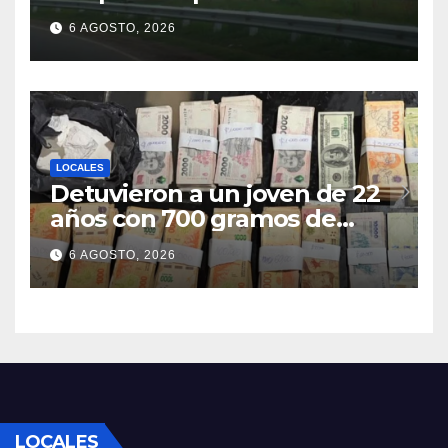
motocicleta en Nelson
6 AGOSTO, 2026
LOCALES
Detuvieron a un joven de 22
años con 700 gramos de
cocaína
6 AGOSTO, 2026
LOCALES