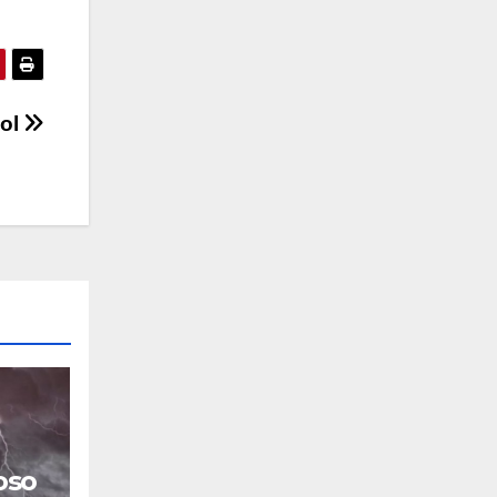
sol
oso