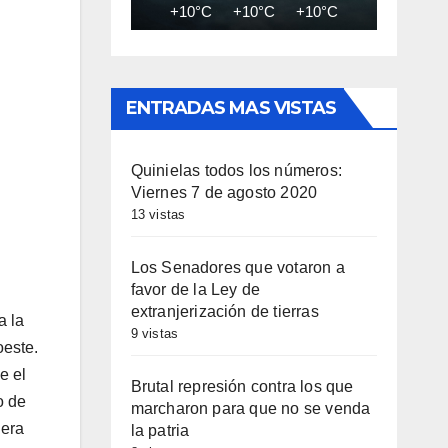
+10°C
+10°C
+10°C
+9°C
+8
ENTRADAS MAS VISTAS
Quinielas todos los números:
Viernes 7 de agosto 2020
13 vistas
Los Senadores que votaron a
favor de la Ley de
extranjerización de tierras
a la
9 vistas
oeste.
e el
Brutal represión contra los que
o de
marcharon para que no se venda
nera
la patria