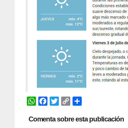
W
F
T
C
C
h
a
wi
o
o
at
c
tt
p
m
Comenta sobre esta publicación