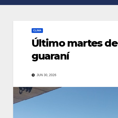
n
r
k
t
i
CLIMA
r
Último martes de 
guaraní
JUN 30, 2026