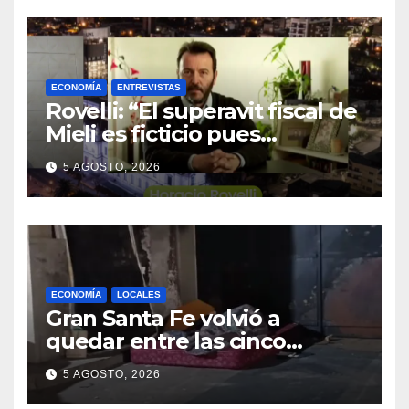
ECONOMÍA
ENTREVISTAS
Rovelli: “El superavit fiscal de
Mieli es ficticio pues
debemos 480 mil millones de
5 AGOSTO, 2026
dólares”
ECONOMÍA
LOCALES
Gran Santa Fe volvió a
quedar entre las cinco
regiones con más pobreza
5 AGOSTO, 2026
del país