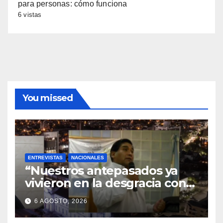
para personas: cómo funciona
6 vistas
You missed
ENTREVISTAS
NACIONALES
“Nuestros antepasados ya
vivieron en la desgracia con
la Forestal algo que quizás se
6 AGOSTO, 2026
repita”