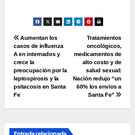
s
e
er
y
p
A
b
Li
ar
p
o
n
tir
p
o
k
Navegación
Aumentan los
Tratamientos
k
casos de influenza
oncológicos,
de
A en internados y
medicamentos de
entradas
crece la
alto costo y de
preocupación por la
salud sexual:
leptospirosis y la
Nación redujo “un
psitacosis en Santa
60% los envíos a
Fe
Santa Fe”
Entrada relacionada