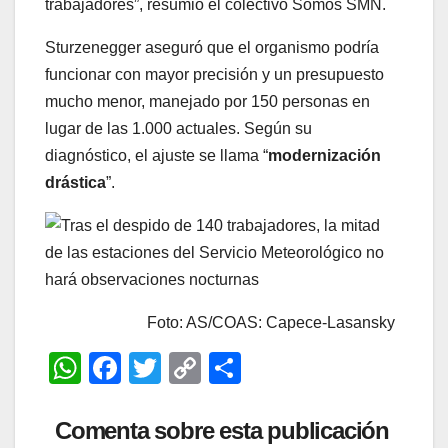
trabajadores”, resumió el colectivo Somos SMN.
Sturzenegger aseguró que el organismo podría
funcionar con mayor precisión y un presupuesto
mucho menor, manejado por 150 personas en
lugar de las 1.000 actuales. Según su
diagnóstico, el ajuste se llama “
modernización
drástica
”.
Foto: AS/COAS: Capece-Lasansky
W
F
T
C
C
h
a
wi
o
o
at
c
tt
p
m
Comenta sobre esta publicación