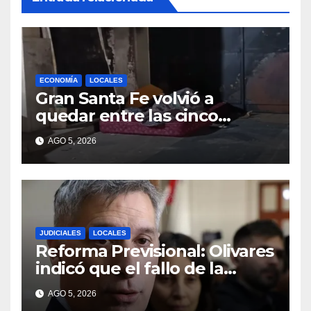
ECONOMÍA
LOCALES
Gran Santa Fe volvió a
quedar entre las cinco
regiones con más pobreza
AGO 5, 2026
del país
JUDICIALES
LOCALES
Reforma Previsional: Olivares
indicó que el fallo de la
Justicia tiene un impacto
AGO 5, 2026
ético y ratificó que la