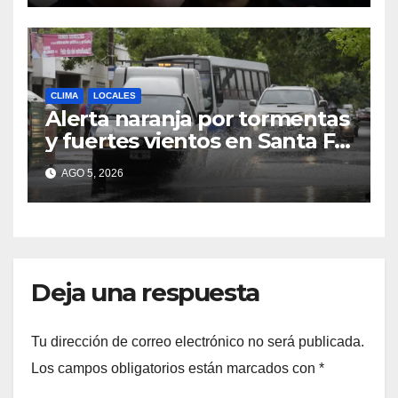
Provincia apelará ante la
Corte Nacional
CLIMA
LOCALES
Alerta naranja por tormentas
y fuertes vientos en Santa Fe:
anuncian ráfagas de hasta 90
AGO 5, 2026
km/h, granizo y un brusco
descenso de temperatura
Deja una respuesta
Tu dirección de correo electrónico no será publicada.
Los campos obligatorios están marcados con
*