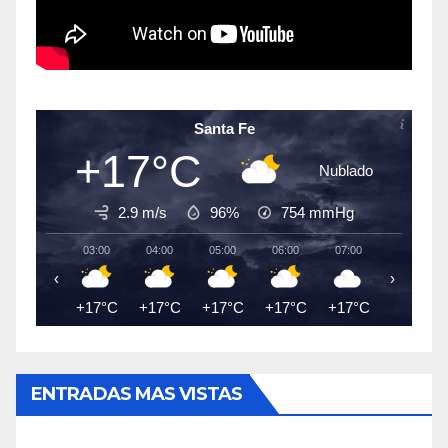
Santa Fe
+17°C
Nublado
2.9 m/s
96%
754
mmHg
03:00
04:00
05:00
06:00
07:00
08:00
‹
›
+17°C
+17°C
+17°C
+17°C
+17°C
+18°C
ENTRADAS MAS VISTAS