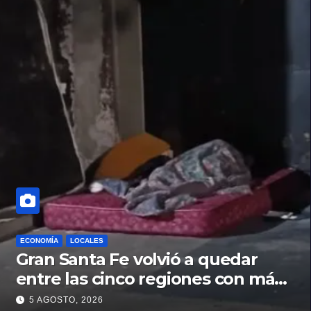
ECONOMÍA
LOCALES
Gran Santa Fe volvió a quedar
entre las cinco regiones con más
pobreza del país
5 AGOSTO, 2026