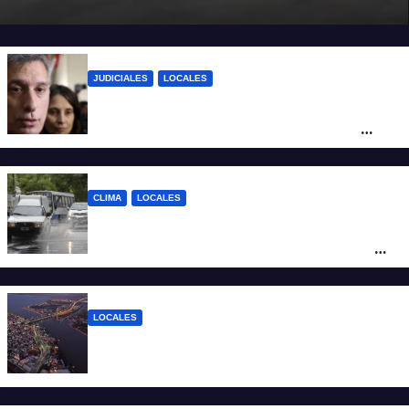
JUDICIALES
LOCALES
Reforma Previsional: Olivares indicó que
el fallo de la Justicia tiene un impacto
ético y ratificó que la Provincia apelará
ante la Corte Nacional
CLIMA
LOCALES
Alerta naranja por tormentas y fuertes
vientos en Santa Fe: anuncian ráfagas de
hasta 90 km/h, granizo y un brusco
descenso de temperatura
LOCALES
Todo lo que tenés que saber antes de
salir de casa este miércoles 5 de agosto