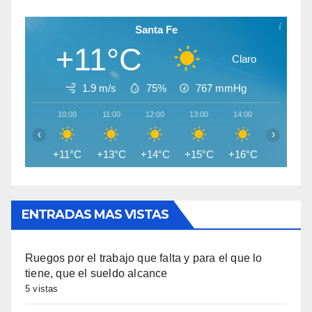
Santa Fe
+11°C
Claro
1.9 m/s
75%
767
mmHg
10:00
11:00
12:00
13:00
14:00
15:00
‹
›
+11°C
+13°C
+14°C
+15°C
+16°C
+16°C
ENTRADAS MAS VISTAS
Ruegos por el trabajo que falta y para el que lo
tiene, que el sueldo alcance
5 vistas