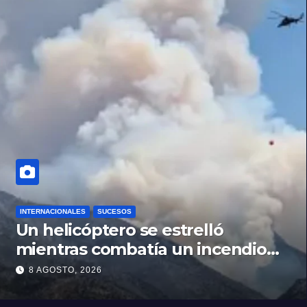
INTERNACIONALES
SUCESOS
Un helicóptero se estrelló
mientras combatía un incendio
forestal en Utah
8 AGOSTO, 2026