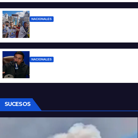
NACIONALES
Ruegos por el trabajo que falta y para el
que lo tiene, que el sueldo alcance
NACIONALES
Denuncian al conductor del streaming
Carajo por dichos discriminatorios
SUCESOS