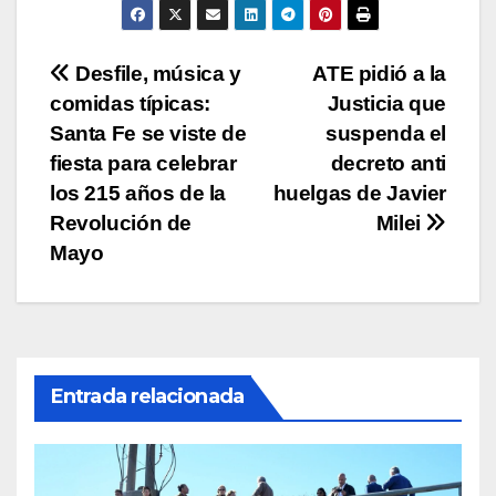
p
o
n
tir
p
o
k
Navegación
Desfile, música y
ATE pidió a la
k
comidas típicas:
Justicia que
de
Santa Fe se viste de
suspenda el
entradas
fiesta para celebrar
decreto anti
los 215 años de la
huelgas de Javier
Revolución de
Milei
Mayo
Entrada relacionada