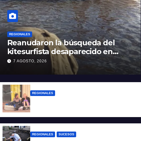
REGIONALES
Reanudaron la búsqueda del
kitesurfista desaparecido en
aguas de la Laguna Setúbal
7 AGOSTO, 2026
REGIONALES
Zulma Lobato fue encontrada en
situación de calle en Paraná
REGIONALES
SUCESOS