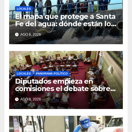
LOCALES
El mapa que protege a Santa
Fe del agua: dónde están los
54 puntos de bombeo
AGO 8, 2026
LOCALES
PANORAMA POLÍTICO
Diputados empieza en
comisiones el debate sobre
el sistema electoral de Santa
AGO 8, 2026
Fe