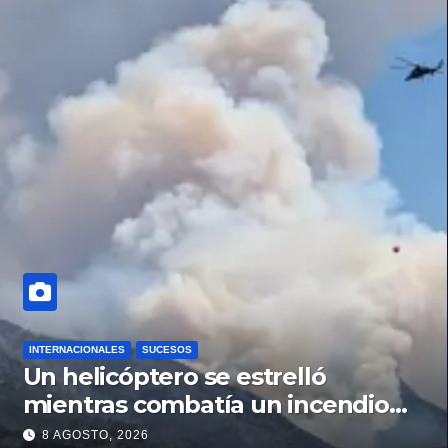
INTERNACIONALES
SUCESOS
Un helicóptero se estrelló
mientras combatía un incendio
forestal en Utah
8 AGOSTO, 2026