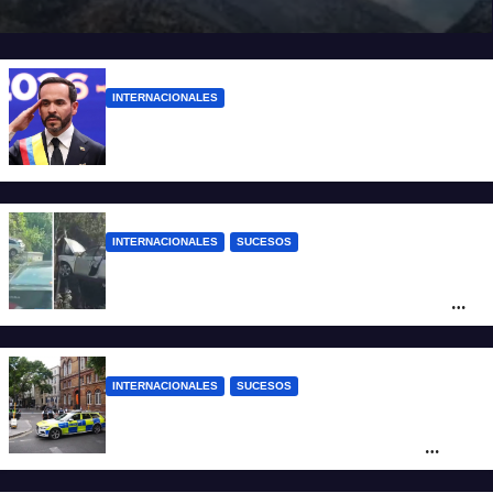
INTERNACIONALES
Abelardo De la Espriella ya es presidente
de Colombia
INTERNACIONALES
SUCESOS
Increíble accidente en China: perdió el
control y el auto terminó incrustado en un
árbol
INTERNACIONALES
SUCESOS
Pánico en el centro de Londres: una
mujer atacó e hirió con unas tijeras a
cuatro hombres