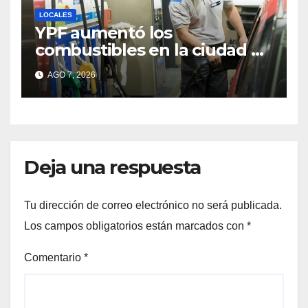
LOCALES
YPF aumentó los
combustibles en la ciudad de
Santa Fe: la nafta súper
AGO 7, 2026
superó los $2.100 y llenar el
tanque cuesta más de
$94.000
Deja una respuesta
Tu dirección de correo electrónico no será publicada.
Los campos obligatorios están marcados con
*
Comentario
*