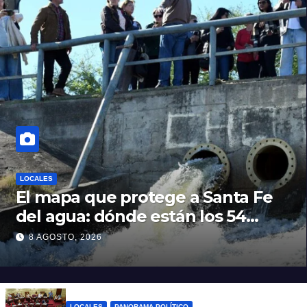
LOCALES
El mapa que protege a Santa Fe
del agua: dónde están los 54
puntos de bombeo
8 AGOSTO, 2026
LOCALES
PANORAMA POLÍTICO