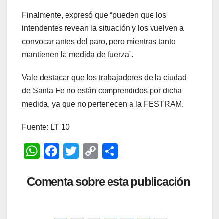
Finalmente, expresó que “pueden que los
intendentes revean la situación y los vuelven a
convocar antes del paro, pero mientras tanto
mantienen la medida de fuerza”.
Vale destacar que los trabajadores de la ciudad
de Santa Fe no están comprendidos por dicha
medida, ya que no pertenecen a la FESTRAM.
Fuente: LT 10
W
F
T
C
C
h
a
wi
o
o
at
c
tt
p
m
Comenta sobre esta publicación
s
e
er
y
p
A
b
Li
ar