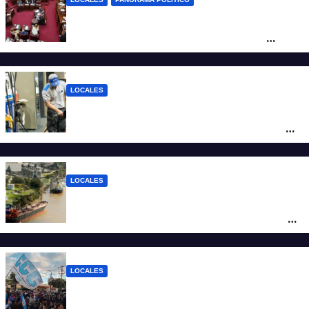
Diputados empieza en comisiones el
debate sobre el sistema electoral de
Santa Fe
LOCALES
YPF aumentó los combustibles en la
ciudad de Santa Fe: la nafta súper superó
los $2.100 y llenar el tanque cuesta más
de $94.000
LOCALES
Pullaro y empresarios viajan a Chile para
posicionar los puertos del sur de Santa Fe
como salida para las exportaciones
mineras
LOCALES
Cortes y desvíos en el centro de Santa Fe