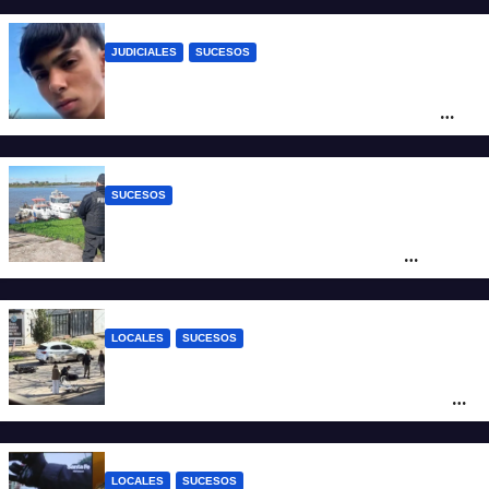
JUDICIALES
SUCESOS
Caso Jeremías Monzón: la Fiscalía amplió
la imputación contra la menor acusada
del crimen y la causa se encamina al
juicio por jurados
SUCESOS
Triste confirmación: el cuerpo hallado a la
altura del club Náutico Sur es el de
Fernando Cappi, el kitesurfista buscado
intensamente
LOCALES
SUCESOS
Violento choque entre un auto y una
moto en barrio Alvear: una mujer quedó
tendida sobre la calzada
LOCALES
SUCESOS