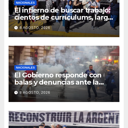
NACIONALES
El infierno de buscar trabajo:
cientos de currículums, larga
espera y menos puestos
8 AGOSTO, 2026
registrados
NACIONALES
El Gobierno responde con
balas y denuncias ante la
protesta
8 AGOSTO, 2026