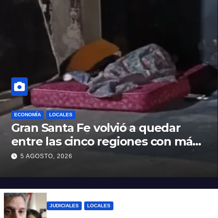
ECONOMÍA
LOCALES
Gran Santa Fe volvió a quedar
entre las cinco regiones con más
pobreza del país
5 AGOSTO, 2026
JUDICIALES
LOCALES