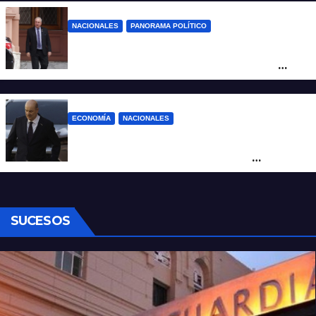
NACIONALES
PANORAMA POLÍTICO
Passalacqua anunció su rechazo a la ley
de tierras y confirma el giro crítico de
Milei de Misiones
ECONOMÍA
NACIONALES
Karina corrió a Sturzenegger de la
negociación por el practicaje y le
suspendió el decreto para levantar el paro
SUCESOS