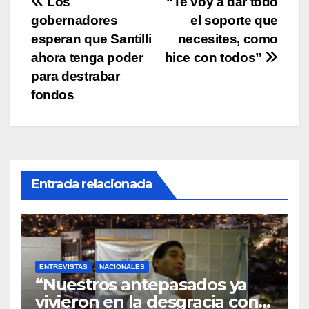
Navegación
Los
“Te voy a dar todo
k
gobernadores
el soporte que
de
esperan que Santilli
necesites, como
entradas
ahora tenga poder
hice con todos”
para destrabar
fondos
Entrada relacionada
ENTREVISTAS
NACIONALES
“Nuestros antepasados ya
vivieron en la desgracia con