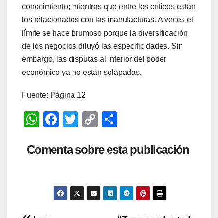
conocimiento; mientras que entre los críticos están
los relacionados con las manufacturas. A veces el
límite se hace brumoso porque la diversificación
de los negocios diluyó las especificidades. Sin
embargo, las disputas al interior del poder
económico ya no están solapadas.
Fuente: Página 12
W
F
T
C
C
h
a
wi
o
o
at
c
tt
p
m
Comenta sobre esta publicación
s
e
er
y
p
A
b
Li
ar
p
o
n
tir
p
o
k