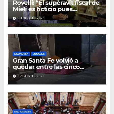
Rovelli: “El superavit fiscal de
Mieli es ficticio pues
debemos 480 mil millones de
5 AGOSTO, 2026
dólares”
ECONOMÍA
LOCALES
Gran Santa Fe volvió a
quedar entre las cinco
regiones con más pobreza
5 AGOSTO, 2026
del país
NACIONALES