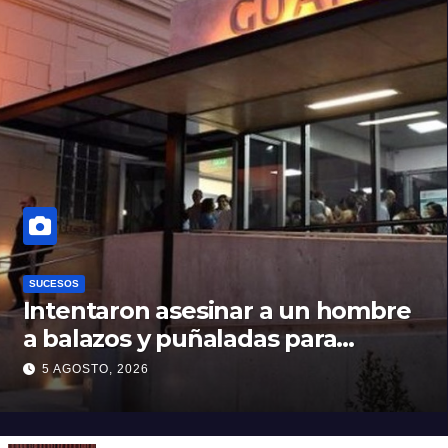
SUCESOS
Intentaron asesinar a un hombre
a balazos y puñaladas para
robarle su moto en barrio Santa
5 AGOSTO, 2026
Rosa de Lima