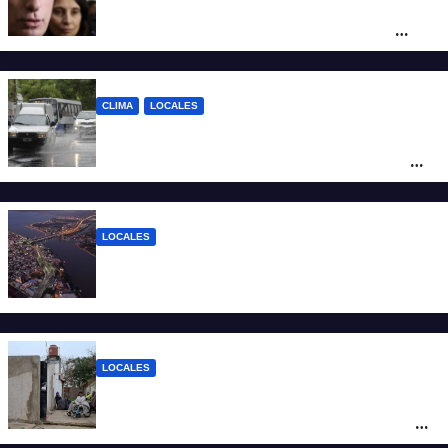
Reforma Previsional: Olivares indicó que
el fallo de la Justicia tiene un impacto
ético y ratificó que la Provincia apelará
ante la Corte Nacional
CLIMA
LOCALES
Alerta naranja por tormentas y fuertes
vientos en Santa Fe: anuncian ráfagas de
hasta 90 km/h, granizo y un brusco
descenso de temperatura
LOCALES
Todo lo que tenés que saber antes de
salir de casa este miércoles 5 de agosto
LOCALES
“Polenta, hambre y amenazas”: cómo era
la vida dentro del geriátrico investigado