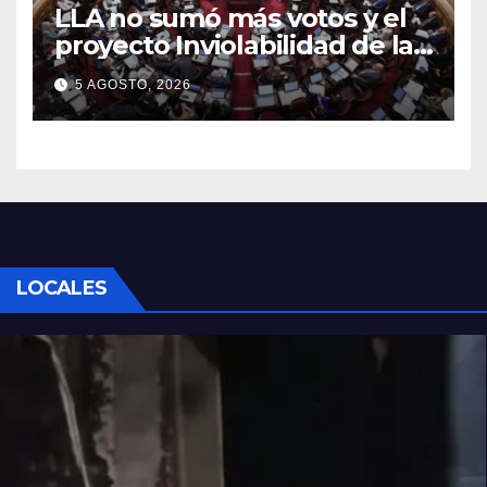
LLA no sumó más votos y el
proyecto Inviolabilidad de la
Propiedad Privada corre
5 AGOSTO, 2026
riesgo de caerse en el
Senado
LOCALES