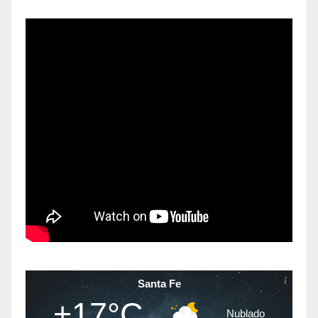
Santa Fe
+17°C
Nublado