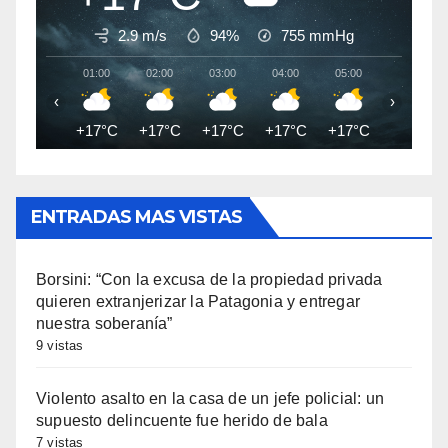
2.9 m/s
94%
755
mmHg
01:00
02:00
03:00
04:00
05:00
06:00
‹
›
+17°C
+17°C
+17°C
+17°C
+17°C
+17°C
ENTRADAS MAS VISTAS
Borsini: “Con la excusa de la propiedad privada
quieren extranjerizar la Patagonia y entregar
nuestra soberanía”
9 vistas
Violento asalto en la casa de un jefe policial: un
supuesto delincuente fue herido de bala
7 vistas