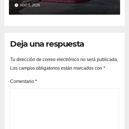
regiones con más pobreza
AGO 5, 2026
del país
Deja una respuesta
Tu dirección de correo electrónico no será publicada.
Los campos obligatorios están marcados con
*
Comentario
*