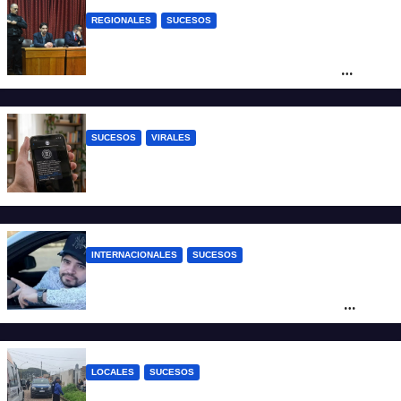
REGIONALES
SUCESOS
Exoneraron al docente de música del San
Roque condenado por abuso sexual
infantil
SUCESOS
VIRALES
Estafa virtual: advierten sobre un fraude
que usa la imagen del Banco Central
INTERNACIONALES
SUCESOS
Conmoción en México: un influencer fue
asesinado de un balazo durante una
transmisión en vivo
LOCALES
SUCESOS
Por maltrato de ancianos imputan al