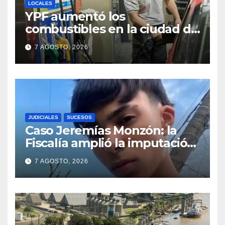
LOCALES
YPF aumentó los
combustibles en la ciudad de
Santa Fe: la nafta súper
7 AGOSTO, 2026
superó los $2.100 y llenar el
tanque cuesta más de
$94.000
JUDICIALES
SUCESOS
Caso Jeremías Monzón: la
Fiscalía amplió la imputación
contra la menor acusada del
7 AGOSTO, 2026
crimen y la causa se
encamina al juicio por jurados