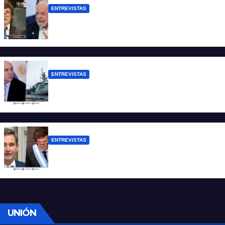
ENTREVISTAS
Chaves: “Es una actitud facista con
consecuencias diplomáticas graves”
ENTREVISTAS
Carmona: “Es un hecho muy grave pero
lamentablemente no es aislado”
ENTREVISTAS
Manili: “Por detrás de esta ley hay
desprolijidades y por debajo negocios”
UNIÓN