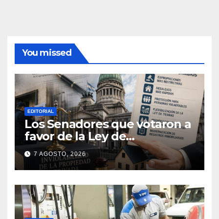
You missed
EDITORIAL
Los Senadores que votaron a
favor de la Ley de
extranjerización de tierras
7 AGOSTO, 2026