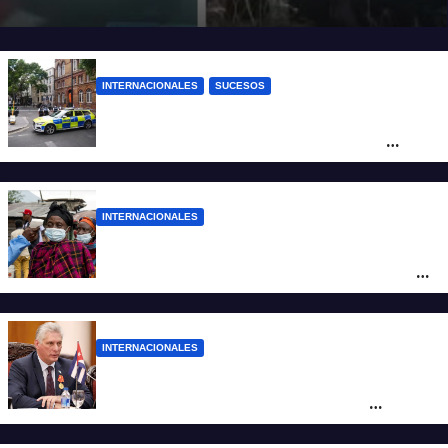
INTERNACIONALES
SUCESOS
Pánico en el centro de Londres: una
mujer atacó e hirió con unas tijeras a
cuatro hombres
INTERNACIONALES
Alarma mundial por el brote de Ébola en
África: temen que el virus esté mutando
tras superar los 4.000 casos
INTERNACIONALES
“Es un genocidio”: Díaz-Canel repudió el
bloqueo a Cuba, apuntó a Trump y
reclamó condenas internacionales