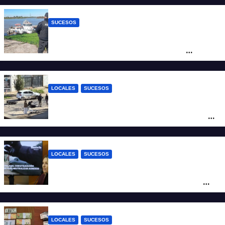
SUCESOS
Triste confirmación: el cuerpo hallado a la
altura del club Náutico Sur es el de
Fernando Cappi, el kitesurfista buscado
intensamente
LOCALES
SUCESOS
Violento choque entre un auto y una
moto en barrio Alvear: una mujer quedó
tendida sobre la calzada
LOCALES
SUCESOS
Con una pistola Taser, la Policía redujo a
un hombre que amenazaba a su padre
con un arma blanca en la ruta 168
LOCALES
SUCESOS