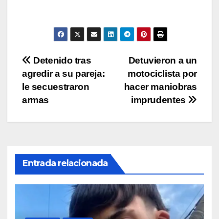
s
e
er
y
p
A
b
Li
ar
p
o
n
tir
p
o
k
Navegación
Detenido tras
Detuvieron a un
k
agredir a su pareja:
motociclista por
de
le secuestraron
hacer maniobras
entradas
armas
imprudentes
Entrada relacionada