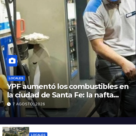
LOCALES
YPF aumentó los combustibles en
la ciudad de Santa Fe: la nafta
súper superó los $2.100 y llenar el
7 AGOSTO, 2026
tanque cuesta más de $94.000
LOCALES