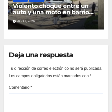
Violento choque entre un
auto y una moto en barrio
Alvear: una mujer quedó
AGO 7, 2026
tendida sobre la calzada
Deja una respuesta
Tu dirección de correo electrónico no será publicada.
Los campos obligatorios están marcados con
*
Comentario
*