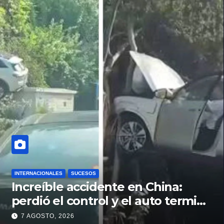
INTERNACIONALES
SUCESOS
Increíble accidente en China:
perdió el control y el auto terminó
incrustado en un árbol
7 AGOSTO, 2026