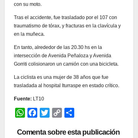
con su moto.
Tras el accidente, fue trasladado por el 107 con
traumatismo de tórax, y fracturas en la clavícula y
en la muñeca.
En tanto, alrededor de las 20.30 hs en la
intersección de Avenida Peñaloza y Avenida
Gorriti colisionaron un camión con una bicicleta.
La ciclista es una mujer de 38 años que fue
trasladada al hospital Iturraspe en estado crítico.
Fuente:
LT10
W
F
T
C
C
h
a
wi
o
o
at
c
tt
p
m
Comenta sobre esta publicación