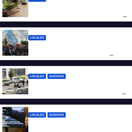
Pullaro y empresarios viajan a Chile para
posicionar los puertos del sur de Santa Fe
como salida para las exportaciones
mineras
LOCALES
Cortes y desvíos en el centro de Santa Fe
por una marcha de organizaciones
sociales y sindicales
LOCALES
SUCESOS
Violento choque entre un auto y una
moto en barrio Alvear: una mujer quedó
tendida sobre la calzada
LOCALES
SUCESOS
Con una pistola Taser, la Policía redujo a
un hombre que amenazaba a su padre