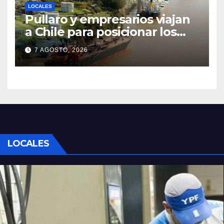
LOCALES
Pullaro y empresarios viajan
a Chile para posicionar los
puertos del sur de Santa Fe
7 AGOSTO, 2026
como salida para las
exportaciones mineras
LOCALES