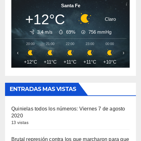
Santa Fe
+12°C
Claro
3.4 m/s
69%
756
mmHg
20:00
21:00
22:00
23:00
00:00
01:00
‹
›
+12°C
+11°C
+11°C
+11°C
+10°C
+10°C
ENTRADAS MAS VISTAS
Quinielas todos los números: Viernes 7 de agosto
2020
13 vistas
Brutal represión contra los que marcharon para que