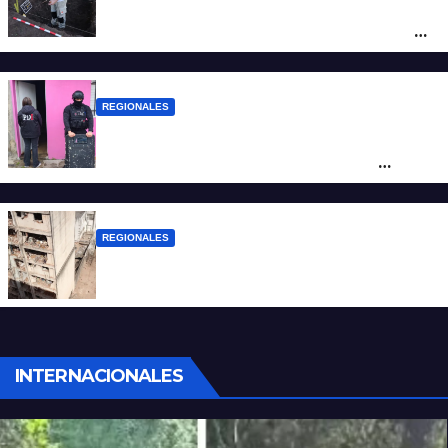
Hallaron los primeros restos humanos en
la investigación por la Masacre Indígena
de San Antonio de Obligado
REGIONALES
Detuvieron en Rosario a “Yaka”, buscado
por un homicidio y otros hechos de
violencia armada
REGIONALES
A 13 años de la tragedia de Salta 2141
INTERNACIONALES