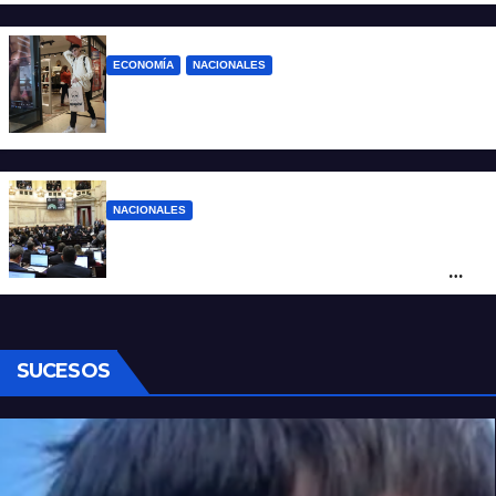
o estúpidos”
ECONOMÍA
NACIONALES
La inflación de julio en CABA se disparó al
2,9%: ¿qué va a pasar a nivel nacional?
NACIONALES
Ley de Propiedad Privada: cómo votaron
Losada, Galaretto y Lewandowski en el
Senado
SUCESOS