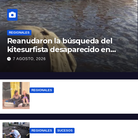
REGIONALES
Reanudaron la búsqueda del
kitesurfista desaparecido en
aguas de la Laguna Setúbal
7 AGOSTO, 2026
REGIONALES
Zulma Lobato fue encontrada en
situación de calle en Paraná
REGIONALES
SUCESOS