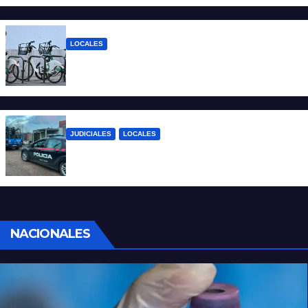
LOCALES
Santa Fe: la bici pública ya supera los 670
mil viajes y suma nuevas estaciones
JUDICIALES
LOCALES
Detuvieron a un joven por tentativa de
homicidio en barrio 12 de Octubre
NACIONALES