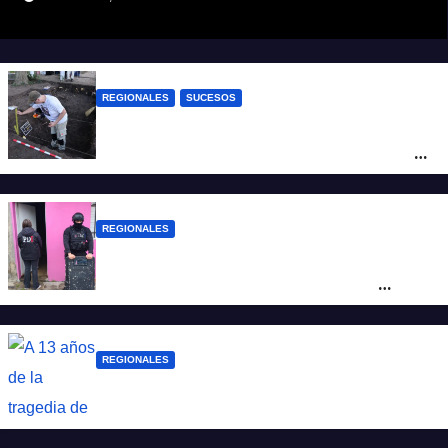
REGIONALES
SUCESOS
Hallaron los primeros restos humanos en
la investigación por la Masacre Indígena
de San Antonio de Obligado
REGIONALES
Detuvieron en Rosario a “Yaka”, buscado
por un homicidio y otros hechos de
violencia armada
REGIONALES
A 13 años de la tragedia de Salta 2141