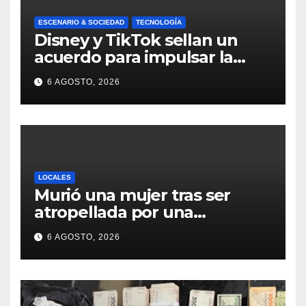
ESCENARIO & SOCIEDAD
TECNOLOGÍA
Disney y TikTok sellan un
acuerdo para impulsar la
creación de contenido oficial
6 AGOSTO, 2026
en formato vertical
LOCALES
Murió una mujer tras ser
atropellada por una
motocicleta en Nelson
6 AGOSTO, 2026