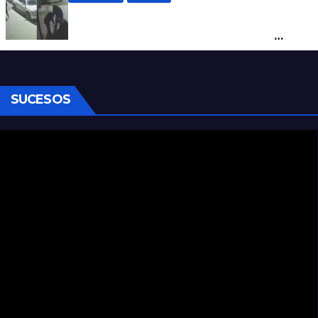
Neuquén: policías golpearon brutalmente
a un joven a la salida de un boliche y
quedaron filmados
SUCESOS