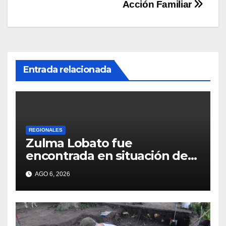
Acción Familiar
Entrada relacionada
REGIONALES
Zulma Lobato fue
encontrada en situación de
calle en Paraná
AGO 6, 2026