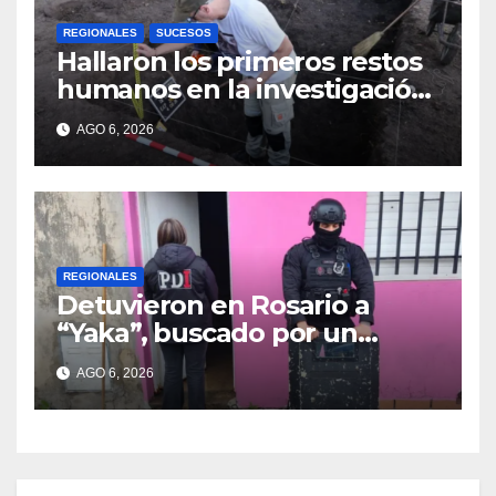
REGIONALES
SUCESOS
Hallaron los primeros restos
humanos en la investigación
por la Masacre Indígena de
AGO 6, 2026
San Antonio de Obligado
REGIONALES
Detuvieron en Rosario a
“Yaka”, buscado por un
homicidio y otros hechos de
AGO 6, 2026
violencia armada