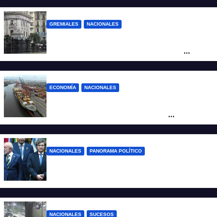
GREMIALES
NACIONALES
Amplio operativo de seguridad por la
marcha al Congreso: el mapa de los
cortes y desvíos
ECONOMÍA
NACIONALES
Otra derrota de Milei: el Gobierno
formalizó la marcha atrás con la
desregulación del practicaje
NACIONALES
PANORAMA POLÍTICO
Milei contra Lula: “Fue una intervención
inédita en la política brasileña”
NACIONALES
SUCESOS