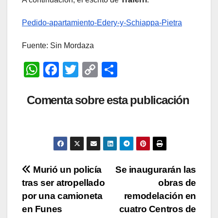
Pedido-apartamiento-Edery-y-Schiappa-Pietra
Fuente: Sin Mordaza
W
F
T
C
C
h
a
wi
o
o
at
c
tt
p
m
Comenta sobre esta publicación
s
e
er
y
p
A
b
Li
ar
p
o
n
tir
p
o
k
Navegación
Murió un policía
Se inaugurarán las
k
tras ser atropellado
obras de
de
por una camioneta
remodelación en
entradas
en Funes
cuatro Centros de