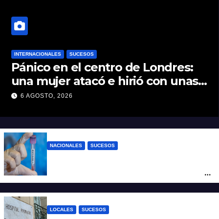
INTERNACIONALES
SUCESOS
Pánico en el centro de Londres:
una mujer atacó e hirió con unas
tijeras a cuatro hombres
6 AGOSTO, 2026
NACIONALES
SUCESOS
Un argentino contrajo hantavirus durante
un viaje por Europa y permanece aislado
en España
LOCALES
SUCESOS