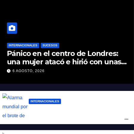
INTERNACIONALES
SUCESOS
Pánico en el centro de Londres:
una mujer atacó e hirió con unas
tijeras a cuatro hombres
6 AGOSTO, 2026
INTERNACIONALES
Alarma mundial por el brote de Ébola en
África: temen que el virus esté mutando
tras superar los 4.000 casos