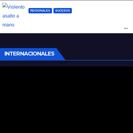
REGIONALES
SUCESOS
Violento asalto a mano armada en una
peluquería: maniataron a dos hombres y
robaron todo
INTERNACIONALES