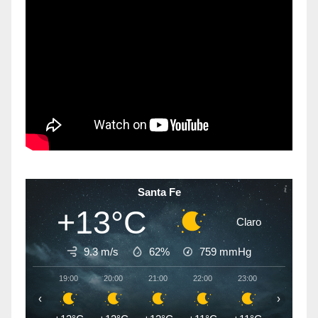
Santa Fe
+13°C
Claro
9.3 m/s
62%
759
mmHg
19:00
20:00
21:00
22:00
23:00
00:00
‹
›