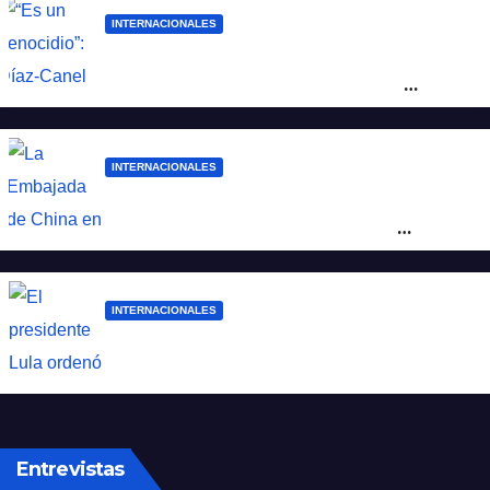
INTERNACIONALES
“Es un genocidio”: Díaz-Canel repudió el
bloqueo a Cuba, apuntó a Trump y
reclamó condenas internacionales
INTERNACIONALES
La Embajada de China en Argentina
apuntó contra Estados Unidos por
“obstrucción”
INTERNACIONALES
El presidente Lula ordenó retirar a su
embajador en Argentina
Entrevistas