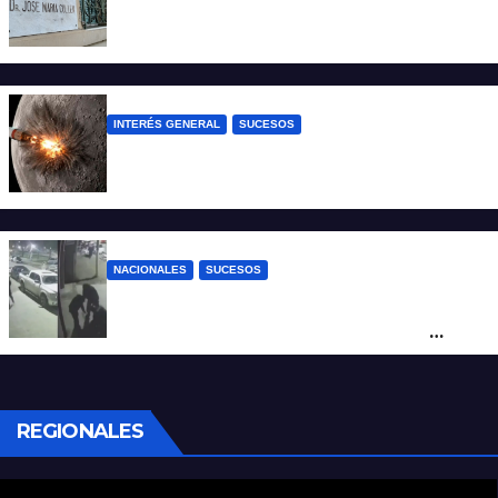
Un joven fue baleado tras una discusión
en un partido de fútbol en Colastiné Norte
INTERÉS GENERAL
SUCESOS
La NASA confirmó que un cohete de
SpaceX impactó en la Luna
NACIONALES
SUCESOS
Neuquén: policías golpearon brutalmente
a un joven a la salida de un boliche y
quedaron filmados
REGIONALES