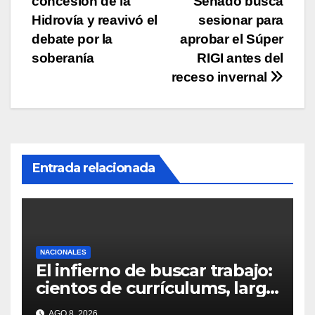
concesión de la
Senado busca
entradas
Hidrovía y reavivó el
sesionar para
debate por la
aprobar el Súper
soberanía
RIGI antes del
receso invernal
Entrada relacionada
NACIONALES
El infierno de buscar trabajo:
cientos de currículums, larga
espera y menos puestos
AGO 8, 2026