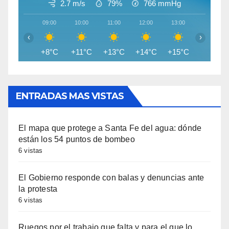
2.7 m/s
79%
766
mmHg
09:00
10:00
11:00
12:00
13:00
14:00
‹
›
+8°C
+11°C
+13°C
+14°C
+15°C
+16°C
ENTRADAS MAS VISTAS
El mapa que protege a Santa Fe del agua: dónde
están los 54 puntos de bombeo
6 vistas
El Gobierno responde con balas y denuncias ante
la protesta
6 vistas
Ruegos por el trabajo que falta y para el que lo