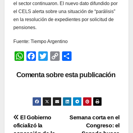
el sector continuaron. El nuevo dato difundido por
el CELS alerta sobre una situación de “parálisis”
en la resolución de expedientes por solicitud de
pensiones.
Fuente: Tiempo Argentino
W
F
T
C
C
h
a
wi
o
o
at
c
tt
p
m
Comenta sobre esta publicación
s
e
er
y
p
A
b
Li
ar
p
o
n
tir
p
o
k
Navegación
El Gobierno
Semana corta en el
k
oficializó la
Congreso: el
de