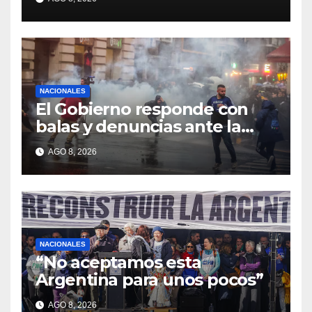
registrados
NACIONALES
El Gobierno responde con
balas y denuncias ante la
protesta
AGO 8, 2026
NACIONALES
“No aceptamos esta
Argentina para unos pocos”
AGO 8, 2026