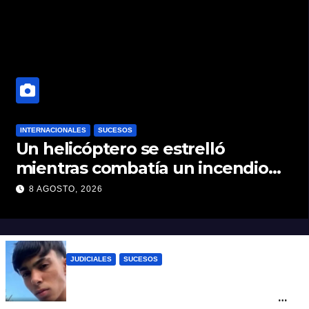
INTERNACIONALES
SUCESOS
Un helicóptero se estrelló
mientras combatía un incendio
forestal en Utah
8 AGOSTO, 2026
JUDICIALES
SUCESOS
Caso Jeremías Monzón: la Fiscalía amplió
la imputación contra la menor acusada