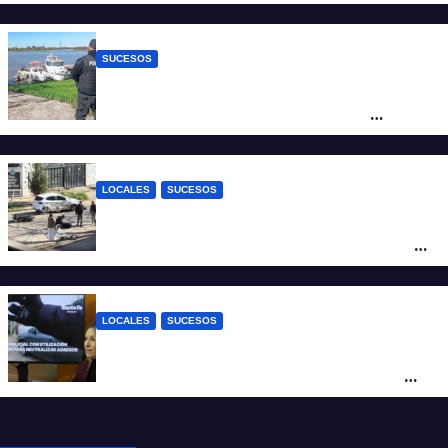
del crimen y la causa se encamina al
juicio por jurados
SUCESOS
Triste confirmación: el cuerpo hallado a la
altura del club Náutico Sur es el de
Fernando Cappi, el kitesurfista buscado
intensamente
LOCALES
SUCESOS
Violento choque entre un auto y una
moto en barrio Alvear: una mujer quedó
tendida sobre la calzada
LOCALES
SUCESOS
Con una pistola Taser, la Policía redujo a
un hombre que amenazaba a su padre
con un arma blanca en la ruta 168