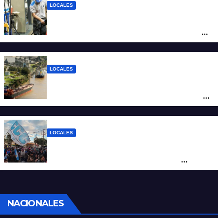
LOCALES
YPF aumentó los combustibles en la
ciudad de Santa Fe: la nafta súper superó
los $2.100 y llenar el tanque cuesta más
de $94.000
LOCALES
Pullaro y empresarios viajan a Chile para
posicionar los puertos del sur de Santa Fe
como salida para las exportaciones
mineras
LOCALES
Cortes y desvíos en el centro de Santa Fe
por una marcha de organizaciones
sociales y sindicales
NACIONALES