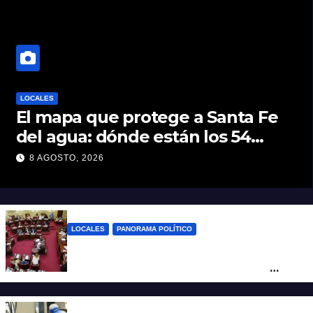
LOCALES
El mapa que protege a Santa Fe
del agua: dónde están los 54
puntos de bombeo
8 AGOSTO, 2026
LOCALES
PANORAMA POLÍTICO
Diputados empieza en comisiones el
debate sobre el sistema electoral de
Santa Fe