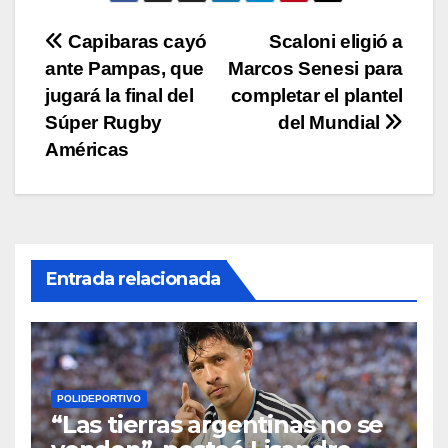
p
o
k
Navegación
Capibaras cayó
Scaloni eligió a
k
ante Pampas, que
Marcos Senesi para
de
jugará la final del
completar el plantel
entradas
Súper Rugby
del Mundial
Américas
Entrada relacionada
POLIDEPORTIVO
“Las tierras argentinas no se