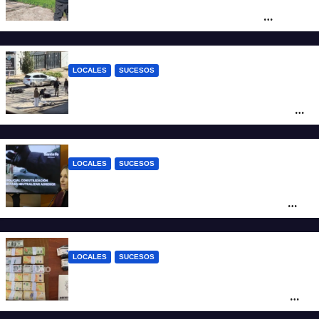
altura del club Náutico Sur es el de
Fernando Cappi, el kitesurfista buscado
intensamente
LOCALES
SUCESOS
Violento choque entre un auto y una
moto en barrio Alvear: una mujer quedó
tendida sobre la calzada
LOCALES
SUCESOS
Con una pistola Taser, la Policía redujo a
un hombre que amenazaba a su padre
con un arma blanca en la ruta 168
LOCALES
SUCESOS
Denunció a su inquilino por movimientos
sospechosos y la Policía secuestró más
de 700 gramos de cocaína