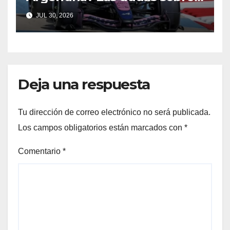
Qatar y Abu Dabi reavivan la
JUL 30, 2026
ilusión
Deja una respuesta
Tu dirección de correo electrónico no será publicada.
Los campos obligatorios están marcados con
*
Comentario
*