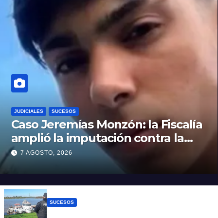
JUDICIALES
SUCESOS
Caso Jeremías Monzón: la Fiscalía
amplió la imputación contra la
menor acusada del crimen y la
7 AGOSTO, 2026
causa se encamina al juicio por
jurados
SUCESOS
Triste confirmación: el cuerpo hallado a la