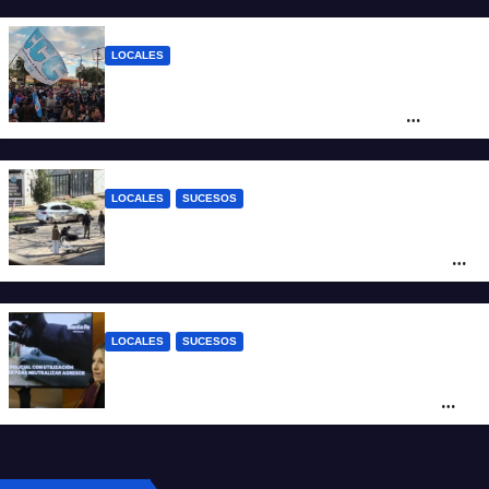
como salida para las exportaciones
mineras
LOCALES
Cortes y desvíos en el centro de Santa Fe
por una marcha de organizaciones
sociales y sindicales
LOCALES
SUCESOS
Violento choque entre un auto y una
moto en barrio Alvear: una mujer quedó
tendida sobre la calzada
LOCALES
SUCESOS
Con una pistola Taser, la Policía redujo a
un hombre que amenazaba a su padre
con un arma blanca en la ruta 168