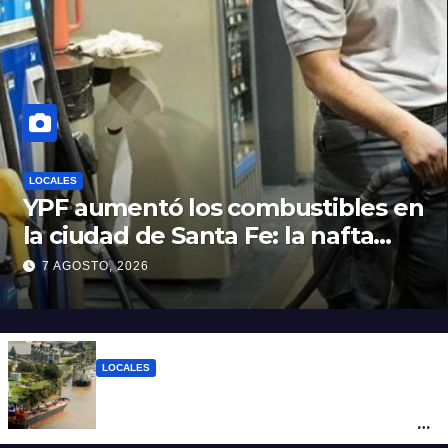
LOCALES
YPF aumentó los combustibles en
la ciudad de Santa Fe: la nafta
súper superó los $2.100 y llenar el
7 AGOSTO, 2026
tanque cuesta más de $94.000
LOCALES
Pullaro y empresarios viajan a Chile para
posicionar los puertos del sur de Santa Fe