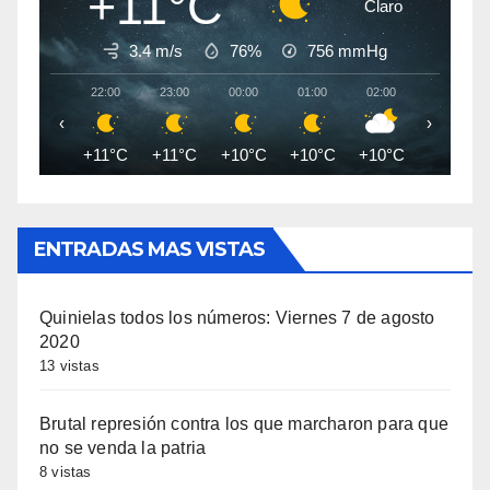
+11°C
Claro
3.4 m/s
76%
756
mmHg
22:00
23:00
00:00
01:00
02:00
03:00
‹
›
+11°C
+11°C
+10°C
+10°C
+10°C
+9°C
ENTRADAS MAS VISTAS
Quinielas todos los números: Viernes 7 de agosto
2020
13 vistas
Brutal represión contra los que marcharon para que
no se venda la patria
8 vistas