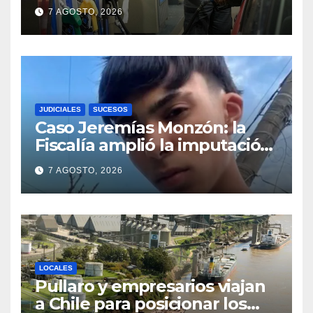
Santa Fe: la nafta súper
7 AGOSTO, 2026
superó los $2.100 y llenar el
tanque cuesta más de
$94.000
JUDICIALES
SUCESOS
Caso Jeremías Monzón: la
Fiscalía amplió la imputación
contra la menor acusada del
7 AGOSTO, 2026
crimen y la causa se
encamina al juicio por jurados
LOCALES
Pullaro y empresarios viajan
a Chile para posicionar los