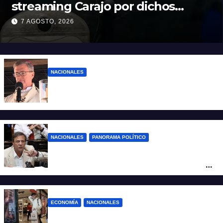
streaming Carajo por dichos
discriminatorios
7 AGOSTO, 2026
NACIONALES
“El sueldo no alcanza”: duro mensaje de
García Cuerva en San Cayetano
NACIONALES
PANORAMA POLÍTICO
La furia de Oscar Zago con Federico
Sturzenegger: “Se cree que somos títeres
o estúpidos”
ECONOMÍA
NACIONALES
La inflación de julio en CABA se disparó al