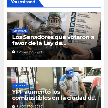
You missed
EDITORIAL
Los Senadores que votaron a
favor de la Ley de
extranjerización de tierras
7 AGOSTO, 2026
LOCALES
YPF aumentó los
combustibles en la ciudad de
Santa Fe: la nafta súper
7 AGOSTO, 2026