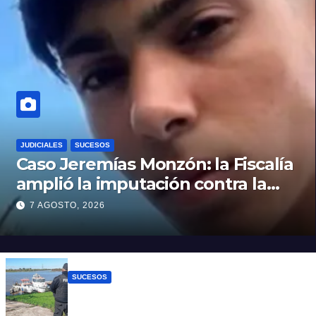
JUDICIALES
SUCESOS
Caso Jeremías Monzón: la Fiscalía
amplió la imputación contra la
menor acusada del crimen y la
7 AGOSTO, 2026
causa se encamina al juicio por
jurados
SUCESOS
Triste confirmación: el cuerpo hallado a la