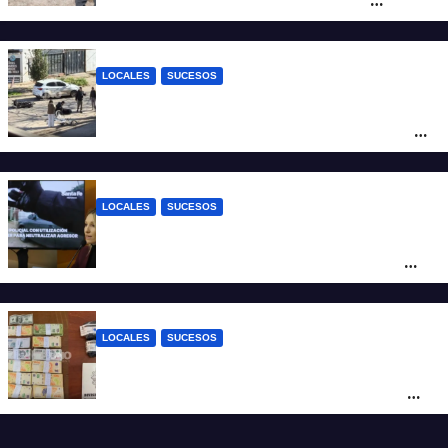
altura del club Náutico Sur es el de
Fernando Cappi, el kitesurfista buscado
intensamente
LOCALES
SUCESOS
Violento choque entre un auto y una
moto en barrio Alvear: una mujer quedó
tendida sobre la calzada
LOCALES
SUCESOS
Con una pistola Taser, la Policía redujo a
un hombre que amenazaba a su padre
con un arma blanca en la ruta 168
LOCALES
SUCESOS
Denunció a su inquilino por movimientos
sospechosos y la Policía secuestró más
de 700 gramos de cocaína