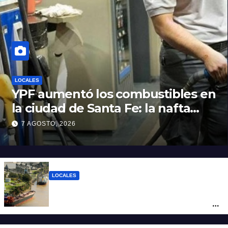
LOCALES
YPF aumentó los combustibles en
la ciudad de Santa Fe: la nafta
súper superó los $2.100 y llenar el
7 AGOSTO, 2026
tanque cuesta más de $94.000
LOCALES
Pullaro y empresarios viajan a Chile para
posicionar los puertos del sur de Santa Fe
como salida para las exportaciones