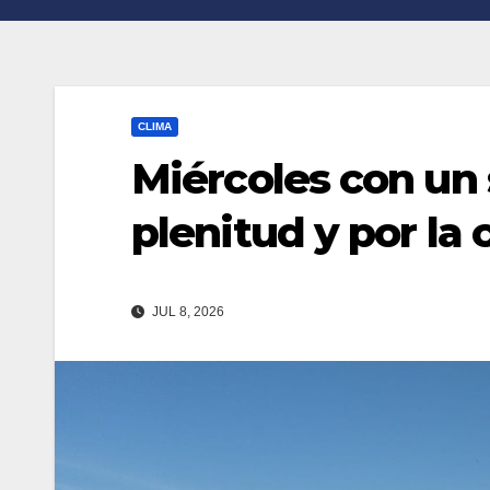
n
r
k
t
i
CLIMA
r
Miércoles con un 
plenitud y por la 
JUL 8, 2026