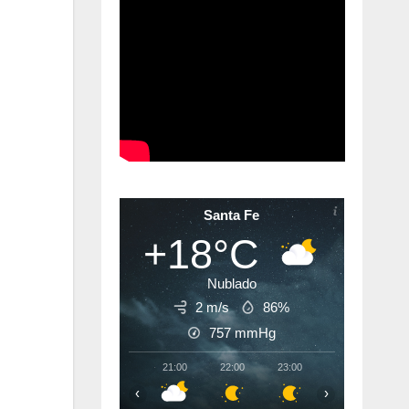
Santa Fe
+18°C
Nublado
2 m/s
86%
757
mmHg
21:00
22:00
23:00
00:00
01:
‹
›