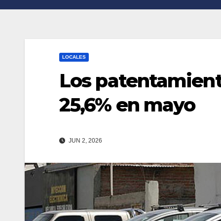
n
r
k
t
i
LOCALES
r
Los patentamient
25,6% en mayo
JUN 2, 2026