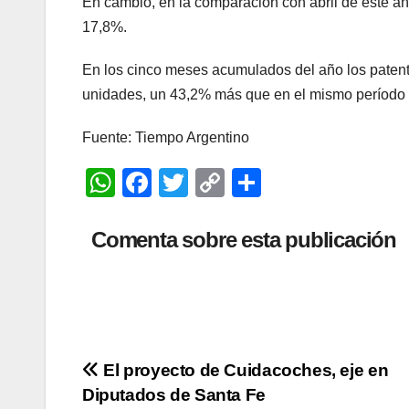
En cambio, en la comparación con abril de este a
17,8%.
En los cinco meses acumulados del año los patent
unidades, un 43,2% más que en el mismo período 
Fuente: Tiempo Argentino
W
F
T
C
C
h
a
wi
o
o
at
c
tt
p
m
Comenta sobre esta publicación
s
e
er
y
p
A
b
Li
ar
p
o
n
tir
p
o
k
Navegación
El proyecto de Cuidacoches, eje en
k
Diputados de Santa Fe