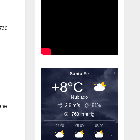
.730
Santa Fe
+8°C
Nublado
2.8 m/s
81%
ene
763
mmHg
04:00
05:00
06:00
07:00
08:
‹
›