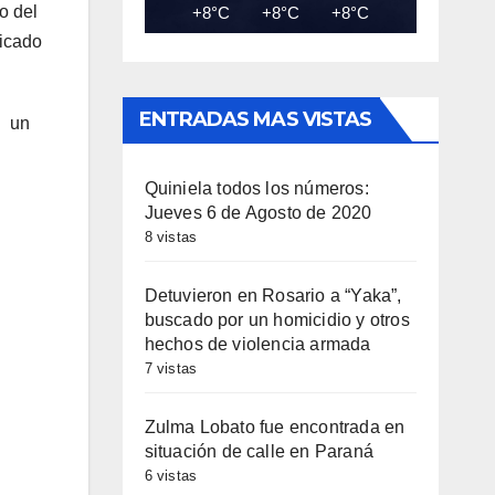
o del
+8°C
+8°C
+8°C
+7°C
+7
dicado
ENTRADAS MAS VISTAS
n un
Quiniela todos los números:
Jueves 6 de Agosto de 2020
8 vistas
Detuvieron en Rosario a “Yaka”,
buscado por un homicidio y otros
hechos de violencia armada
7 vistas
Zulma Lobato fue encontrada en
situación de calle en Paraná
6 vistas