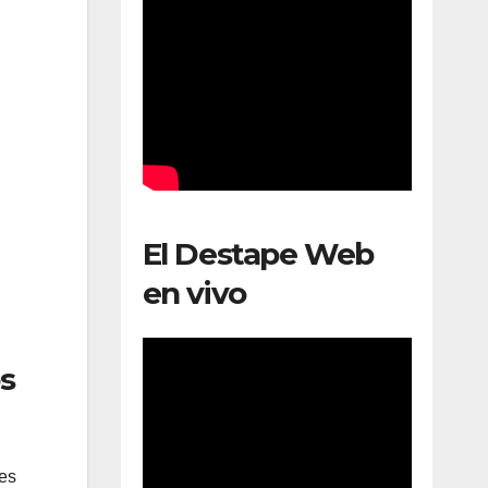
El Destape Web
en vivo
s
res