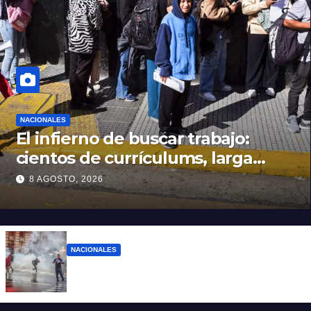
NACIONALES
El infierno de buscar trabajo:
cientos de currículums, larga
espera y menos puestos
8 AGOSTO, 2026
registrados
NACIONALES
El Gobierno responde con balas y
denuncias ante la protesta