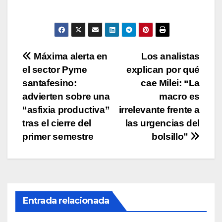
s
e
er
y
p
A
b
Li
ar
p
o
n
tir
p
o
k
Navegación
Máxima alerta en
Los analistas
k
el sector Pyme
explican por qué
de
santafesino:
cae Milei: “La
entradas
advierten sobre una
macro es
“asfixia productiva”
irrelevante frente a
tras el cierre del
las urgencias del
primer semestre
bolsillo”
Entrada relacionada