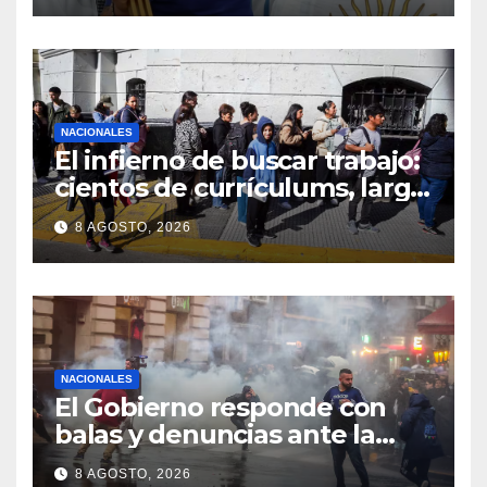
NACIONALES
El infierno de buscar trabajo:
cientos de currículums, larga
espera y menos puestos
8 AGOSTO, 2026
registrados
NACIONALES
El Gobierno responde con
balas y denuncias ante la
protesta
8 AGOSTO, 2026