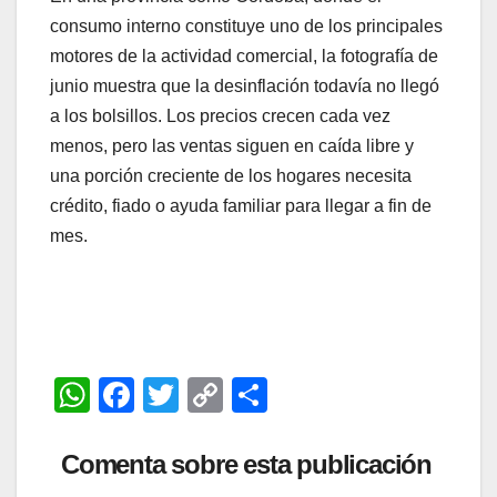
consumo interno constituye uno de los principales
motores de la actividad comercial, la fotografía de
junio muestra que la desinflación todavía no llegó
a los bolsillos. Los precios crecen cada vez
menos, pero las ventas siguen en caída libre y
una porción creciente de los hogares necesita
crédito, fiado o ayuda familiar para llegar a fin de
mes.
W
F
T
C
C
h
a
wi
o
o
at
c
tt
p
m
Comenta sobre esta publicación