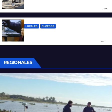
Violento choque entre un auto y una
moto en barrio Alvear: una mujer quedó
tendida sobre la calzada
LOCALES
SUCESOS
Con una pistola Taser, la Policía redujo a
un hombre que amenazaba a su padre
con un arma blanca en la ruta 168
REGIONALES