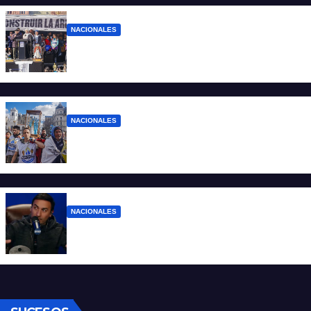
NACIONALES
“No aceptamos esta Argentina para unos
pocos”
NACIONALES
Ruegos por el trabajo que falta y para el
que lo tiene, que el sueldo alcance
NACIONALES
Denuncian al conductor del streaming
Carajo por dichos discriminatorios