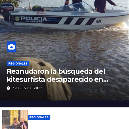
REGIONALES
Reanudaron la búsqueda del
kitesurfista desaparecido en
aguas de la Laguna Setúbal
7 AGOSTO, 2026
REGIONALES
Zulma Lobato fue encontrada en