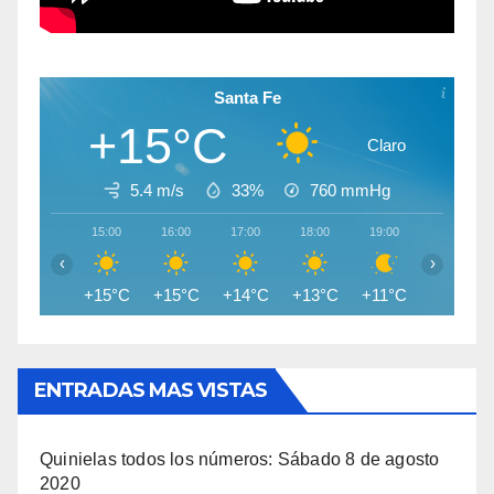
Santa Fe
+15°C
Claro
5.4 m/s
33%
760
mmHg
15:00
16:00
17:00
18:00
19:00
20:00
‹
›
+15°C
+15°C
+14°C
+13°C
+11°C
+10°C
ENTRADAS MAS VISTAS
Quinielas todos los números: Sábado 8 de agosto
2020