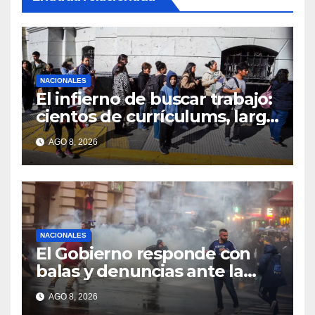
NACIONALES
El infierno de buscar trabajo:
cientos de currículums, larga
espera y menos puestos
AGO 8, 2026
registrados
NACIONALES
El Gobierno responde con
balas y denuncias ante la
protesta
AGO 8, 2026