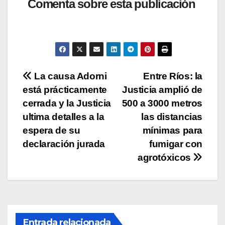
at
c
tt
p
m
Comenta sobre esta publicación
s
e
er
y
p
A
b
Li
ar
p
o
n
tir
p
o
k
Navegación
La causa Adorni
Entre Ríos: la
k
está prácticamente
Justicia amplió de
de
cerrada y la Justicia
500 a 3000 metros
entradas
ultima detalles a la
las distancias
espera de su
mínimas para
declaración jurada
fumigar con
agrotóxicos
Entrada relacionada