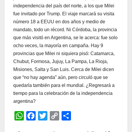
independencia del país del norte, a los que Milei
fue invitado por Trump. El viaje marcará su visita
número 18 a EEUU en dos años y medio de
mandato, todo un récord. Ni Córdoba, la provincia
que más visitó en Argentina, se le acerca: fue solo
ocho veces, la mayoría en campaña. Hay 9
provincias que Milei ni siquiera pisó: Catamarca,
Chubut, Formosa, Jujuy, La Pampa, La Rioja,
Misiones, Salta y San Luis. Cerca de Milei dicen
que “no hay agenda” aún, pero circuló que se
quedaría también para el mundial. ¿Regresará a
tiempo para la celebración de la independencia
argentina?
W
F
T
C
C
h
a
wi
o
o