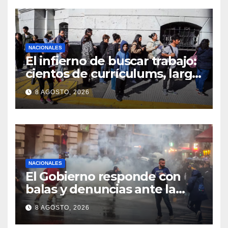
NACIONALES
El infierno de buscar trabajo:
cientos de currículums, larga
espera y menos puestos
8 AGOSTO, 2026
registrados
NACIONALES
El Gobierno responde con
balas y denuncias ante la
protesta
8 AGOSTO, 2026