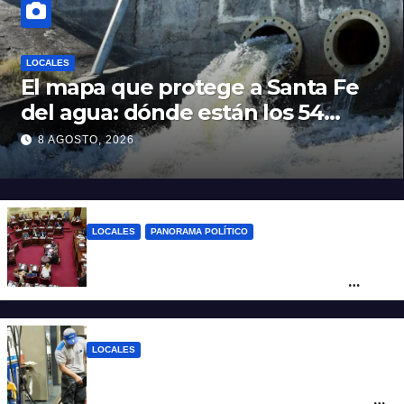
LOCALES
El mapa que protege a Santa Fe
del agua: dónde están los 54
puntos de bombeo
8 AGOSTO, 2026
LOCALES
PANORAMA POLÍTICO
Diputados empieza en comisiones el
debate sobre el sistema electoral de
Santa Fe
LOCALES
YPF aumentó los combustibles en la
ciudad de Santa Fe: la nafta súper superó