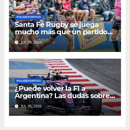
POLIDEPORTIVO
Santa Fe Rugby se juega
mucho más que un partido
en Córdoba
JUL 30, 2026
POLIDEPORTIVO
¿Puede volver la F1 a
Argentina? Las dudas sobre
Qatar y Abu Dabi reavivan la
JUL 30, 2026
ilusión