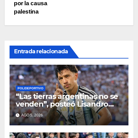
por la causa
palestina
Entrada relacionada
POLIDEPORTIVO
“Las tierras argentinas no se
venden”, posteó Lisandro
Martínez
AGO 5, 2026