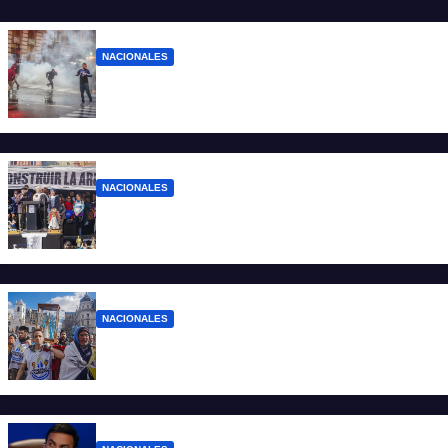
NACIONALES
El Gobierno responde con balas y
denuncias ante la protesta
NACIONALES
“No aceptamos esta Argentina para unos
pocos”
NACIONALES
Ruegos por el trabajo que falta y para el
que lo tiene, que el sueldo alcance