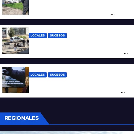
Triste confirmación: el cuerpo hallado a la
altura del club Náutico Sur es el de
Fernando Cappi, el kitesurfista buscado
intensamente
LOCALES
SUCESOS
Violento choque entre un auto y una
moto en barrio Alvear: una mujer quedó
tendida sobre la calzada
LOCALES
SUCESOS
Con una pistola Taser, la Policía redujo a
un hombre que amenazaba a su padre
con un arma blanca en la ruta 168
REGIONALES