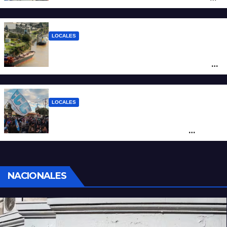
los $2.100 y llenar el tanque cuesta más
de $94.000
LOCALES
Pullaro y empresarios viajan a Chile para
posicionar los puertos del sur de Santa Fe
como salida para las exportaciones
mineras
LOCALES
Cortes y desvíos en el centro de Santa Fe
por una marcha de organizaciones
sociales y sindicales
NACIONALES