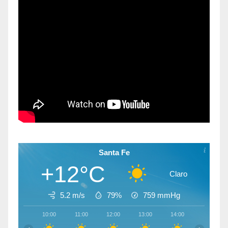
Santa Fe
+12°C
Claro
5.2 m/s
79%
759
mmHg
10:00
11:00
12:00
13:00
14:00
15:00