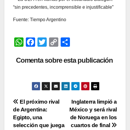
Fuente: Tiempo Argentino
W
F
T
C
C
h
a
wi
o
o
at
c
tt
p
m
Comenta sobre esta publicación
s
e
er
y
p
A
b
Li
ar
p
o
n
tir
p
o
k
Navegación
El próximo rival
Inglaterra limpió a
k
de Argentina:
México y será rival
de
Egipto, una
de Noruega en los
entradas
selección que juega
cuartos de final