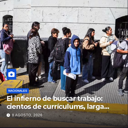
NACIONALES
El infierno de buscar trabajo:
cientos de currículums, larga
espera y menos puestos
8 AGOSTO, 2026
registrados