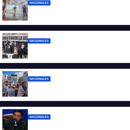
NACIONALES
El Gobierno responde con balas y
denuncias ante la protesta
NACIONALES
“No aceptamos esta Argentina para unos
pocos”
NACIONALES
Ruegos por el trabajo que falta y para el
que lo tiene, que el sueldo alcance
NACIONALES
Denuncian al conductor del streaming