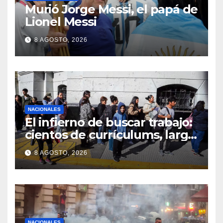
Murió Jorge Messi, el papá de
Lionel Messi
8 AGOSTO, 2026
NACIONALES
El infierno de buscar trabajo:
cientos de currículums, larga
espera y menos puestos
8 AGOSTO, 2026
registrados
NACIONALES