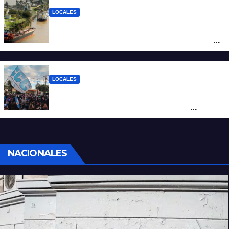
LOCALES
Pullaro y empresarios viajan a Chile para
posicionar los puertos del sur de Santa Fe
como salida para las exportaciones
mineras
LOCALES
Cortes y desvíos en el centro de Santa Fe
por una marcha de organizaciones
sociales y sindicales
NACIONALES