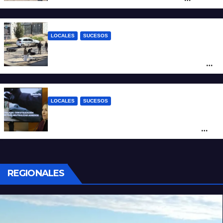
Fernando Cappi, el kitesurfista buscado
intensamente
LOCALES
SUCESOS
Violento choque entre un auto y una
moto en barrio Alvear: una mujer quedó
tendida sobre la calzada
LOCALES
SUCESOS
Con una pistola Taser, la Policía redujo a
un hombre que amenazaba a su padre
con un arma blanca en la ruta 168
REGIONALES