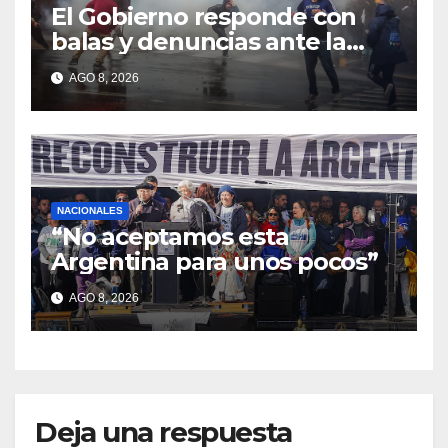
El Gobierno responde con
balas y denuncias ante la
protesta
AGO 8, 2026
NACIONALES
“No aceptamos esta
Argentina para unos pocos”
AGO 8, 2026
Deja una respuesta