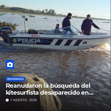
REGIONALES
Reanudaron la búsqueda del
kitesurfista desaparecido en
aguas de la Laguna Setúbal
7 AGOSTO, 2026