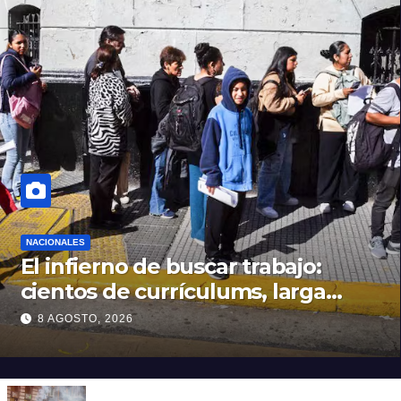
NACIONALES
El infierno de buscar trabajo:
cientos de currículums, larga
espera y menos puestos
8 AGOSTO, 2026
registrados