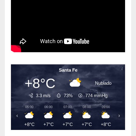
Santa Fe
+8°C
Nublado
3.3 m/s
73%
774
mmHg
05:00
06:00
07:00
08:00
09:00
10:00
‹
›
+8°C
+7°C
+7°C
+7°C
+8°C
+9°C