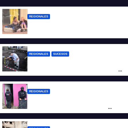
REGIONALES
Zulma Lobato fue encontrada en
situación de calle en Paraná
REGIONALES
SUCESOS
Hallaron los primeros restos humanos en
la investigación por la Masacre Indígena
de San Antonio de Obligado
REGIONALES
Detuvieron en Rosario a “Yaka”, buscado
por un homicidio y otros hechos de
violencia armada