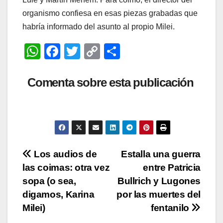
organismo confiesa en esas piezas grabadas que
habría informado del asunto al propio Milei.
W
F
T
C
C
h
a
wi
o
o
at
c
tt
p
m
Comenta sobre esta publicación
s
e
er
y
p
A
b
Li
ar
p
o
n
tir
p
o
k
Navegación
Los audios de
Estalla una guerra
k
las coimas: otra vez
entre Patricia
de
sopa (o sea,
Bullrich y Lugones
entradas
digamos, Karina
por las muertes del
Milei)
fentanilo