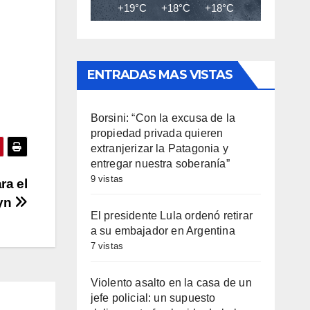
+19°C
+18°C
+18°C
+19°C
+20
ENTRADAS MAS VISTAS
Borsini: “Con la excusa de la
propiedad privada quieren
extranjerizar la Patagonia y
entregar nuestra soberanía”
9 vistas
ra el
ryn
El presidente Lula ordenó retirar
a su embajador en Argentina
7 vistas
Violento asalto en la casa de un
jefe policial: un supuesto