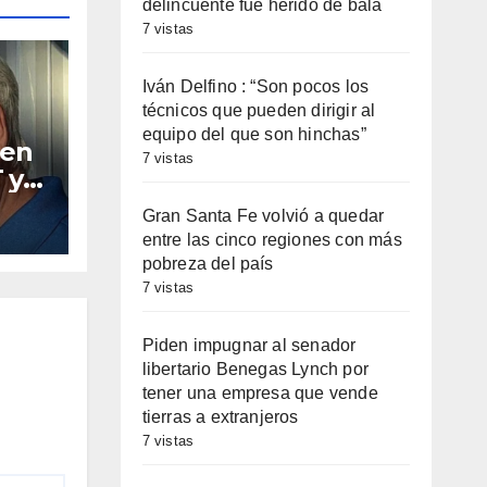
delincuente fue herido de bala
7 vistas
Iván Delfino : “Son pocos los
técnicos que pueden dirigir al
equipo del que son hinchas”
ien
7 vistas
 y
 la
Gran Santa Fe volvió a quedar
so
entre las cinco regiones con más
pobreza del país
7 vistas
Piden impugnar al senador
libertario Benegas Lynch por
tener una empresa que vende
tierras a extranjeros
7 vistas