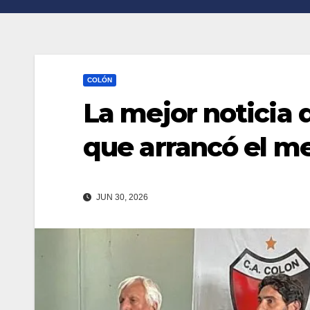
n
r
k
t
i
COLÓN
r
La mejor noticia 
que arrancó el m
JUN 30, 2026