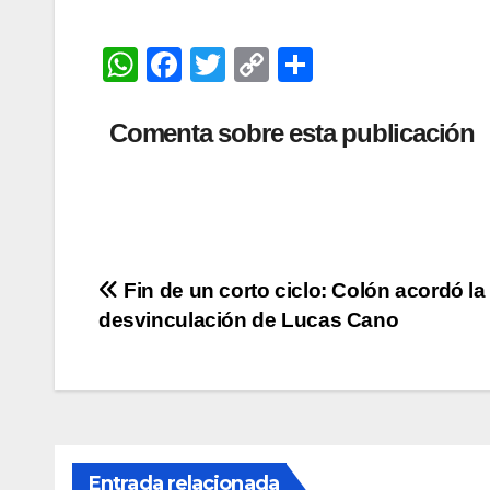
W
F
T
C
C
h
a
wi
o
o
at
c
tt
p
m
Comenta sobre esta publicación
s
e
er
y
p
A
b
Li
ar
p
o
n
tir
p
o
k
Navegación
Fin de un corto ciclo: Colón acordó la
k
desvinculación de Lucas Cano
de
entradas
Entrada relacionada