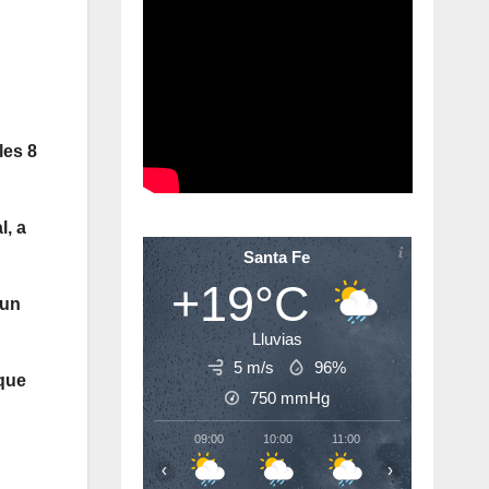
les 8
l, a
Santa Fe
+19°C
 un
Lluvias
5 m/s
96%
 que
750
mmHg
09:00
10:00
11:00
12:00
13:
‹
›