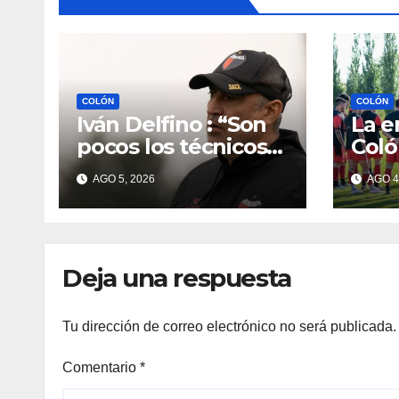
COLÓN
COLÓN
Iván Delfino : “Son
La e
pocos los técnicos
Coló
que pueden dirigir
nuev
AGO 5, 2026
AGO 4
al equipo del que
mira
son hinchas”
Deja una respuesta
Tu dirección de correo electrónico no será publicada.
Comentario
*