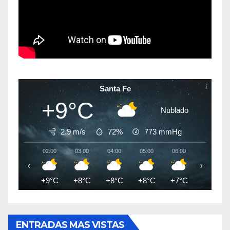
Santa Fe
+9°C
Nublado
2.9 m/s
72%
773
mmHg
02:00
03:00
04:00
05:00
06:00
07:00
‹
›
+9°C
+8°C
+8°C
+8°C
+7°C
+7°C
ENTRADAS MAS VISTAS