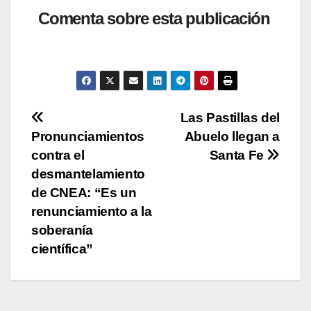
at
c
tt
p
m
Comenta sobre esta publicación
s
e
er
y
p
A
b
Li
ar
p
o
n
tir
p
o
k
Navegación
Las Pastillas del
k
Pronunciamientos
Abuelo llegan a
de
contra el
Santa Fe
entradas
desmantelamiento
de CNEA: “Es un
renunciamiento a la
soberanía
científica”