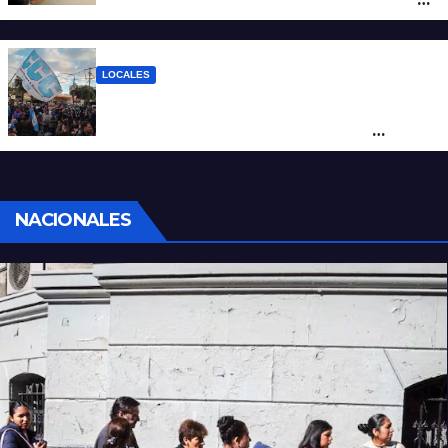
como salida para las exportaciones
mineras
LOCALES
Cortes y desvíos en el centro de Santa Fe
por una marcha de organizaciones
sociales y sindicales
NACIONALES