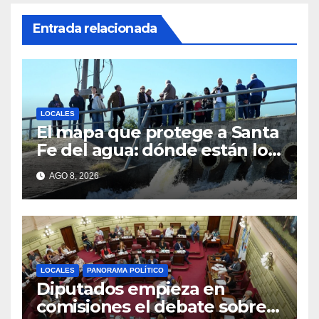
Entrada relacionada
LOCALES
El mapa que protege a Santa
Fe del agua: dónde están los
54 puntos de bombeo
AGO 8, 2026
LOCALES
PANORAMA POLÍTICO
Diputados empieza en
comisiones el debate sobre