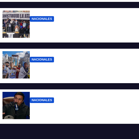
NACIONALES
“No aceptamos esta Argentina para unos
pocos”
NACIONALES
Ruegos por el trabajo que falta y para el
que lo tiene, que el sueldo alcance
NACIONALES
Denuncian al conductor del streaming
Carajo por dichos discriminatorios