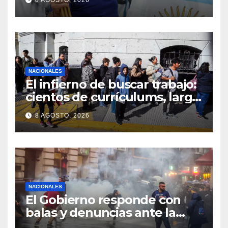
NACIONALES
El infierno de buscar trabajo:
cientos de currículums, larga
espera y menos puestos
8 AGOSTO, 2026
registrados
NACIONALES
El Gobierno responde con
balas y denuncias ante la
protesta