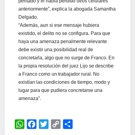
peritado y él había perdido otros celulares
anteriormente”, explica la abogada Samantha
Delgado.
“Además, aun si ese mensaje hubiera
existido, el delito no se configura. Para que
haya una amenaza penalmente relevante
debe existir una posibilidad real de
concretarla, algo que no surge de Franco. En
la propia resolución del juez Lijo se describe
a Franco como un trabajador rural. No
existían las condiciones de tiempo, modo y
lugar para que pudiera concretarse una
amenaza”.
W
F
T
C
C
h
a
wi
o
o