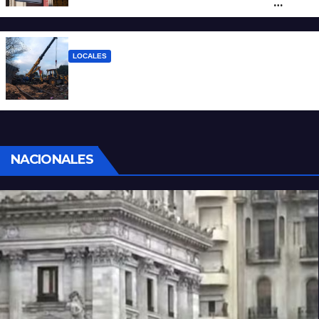
reclamo por el SEOM y preparan una
protesta
LOCALES
Continúan las tareas para remover el tren
descarrilado
NACIONALES