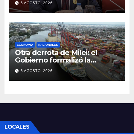
6 AGOSTO, 2026
condenas internacionales
ECONOMÍA
NACIONALES
Otra derrota de Milei: el
Gobierno formalizó la
marcha atrás con la
6 AGOSTO, 2026
desregulación del practicaje
LOCALES