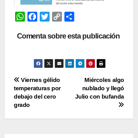
W
F
T
C
C
h
a
wi
o
o
at
c
tt
p
m
Comenta sobre esta publicación
s
e
er
y
p
A
b
Li
ar
p
o
n
tir
p
o
k
Navegación
Viernes gélido
Miércoles algo
k
temperaturas por
nublado y llegó
de
debajo del cero
Julio con bufanda
entradas
grado