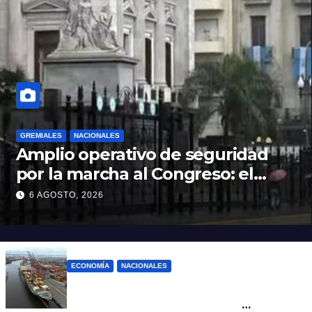
GREMIALES
NACIONALES
Amplio operativo de seguridad
por la marcha al Congreso: el
mapa de los cortes y desvíos
6 AGOSTO, 2026
ECONOMÍA
NACIONALES
Otra derrota de Milei: el Gobierno
formalizó la marcha atrás con la