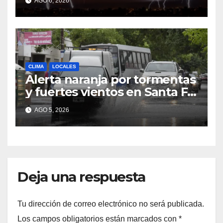
AGO 6, 2026
CLIMA
LOCALES
Alerta naranja por tormentas
y fuertes vientos en Santa Fe:
anuncian ráfagas de hasta 90
AGO 5, 2026
km/h, granizo y un brusco
descenso de temperatura
Deja una respuesta
Tu dirección de correo electrónico no será publicada.
Los campos obligatorios están marcados con
*