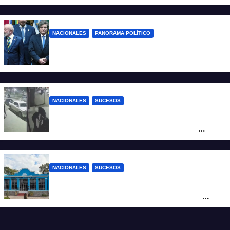
desregulación del practicaje
NACIONALES
PANORAMA POLÍTICO
Milei contra Lula: “Fue una intervención
inédita en la política brasileña”
NACIONALES
SUCESOS
Neuquén: policías golpearon brutalmente
a un joven a la salida de un boliche y
quedaron filmados
NACIONALES
SUCESOS
Córdoba: un nene llevó un arma de fuego
al colegio y activaron un operativo de
seguridad