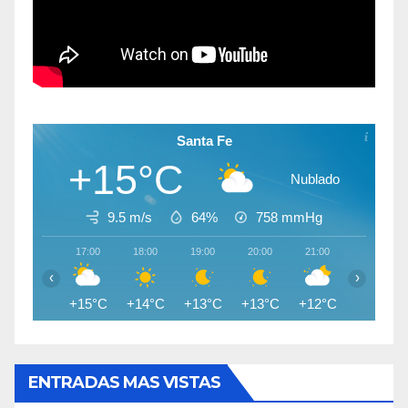
Santa Fe
+15°C
Nublado
9.5 m/s
64%
758
mmHg
17:00
18:00
19:00
20:00
21:00
22:00
‹
›
+15°C
+14°C
+13°C
+13°C
+12°C
+11°C
ENTRADAS MAS VISTAS