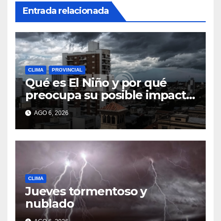
Entrada relacionada
CLIMA
PROVINCIAL
Qué es El Niño y por qué
preocupa su posible impacto
en Argentina
AGO 6, 2026
CLIMA
Jueves tormentoso y
nublado