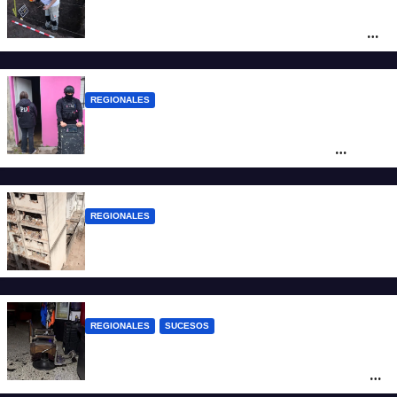
Hallaron los primeros restos humanos en
la investigación por la Masacre Indígena
de San Antonio de Obligado
REGIONALES
Detuvieron en Rosario a “Yaka”, buscado
por un homicidio y otros hechos de
violencia armada
REGIONALES
A 13 años de la tragedia de Salta 2141
REGIONALES
SUCESOS
Violento asalto a mano armada en una
peluquería: maniataron a dos hombres y