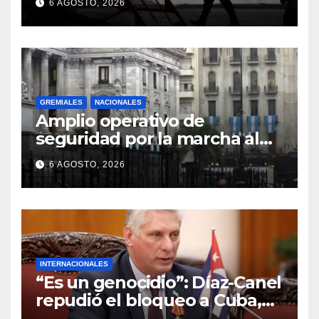
6 AGOSTO, 2026
GREMIALES
NACIONALES
Amplio operativo de
seguridad por la marcha al
Congreso: el mapa de los
6 AGOSTO, 2026
cortes y desvíos
INTERNACIONALES
“Es un genocidio”: Díaz-Canel
repudió el bloqueo a Cuba,
apuntó a Trump y reclamó