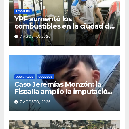
LOCALES
YPF aumentó los
combustibles en la ciudad de
Santa Fe: la nafta súper
7 AGOSTO, 2026
superó los $2.100 y llenar el
tanque cuesta más de
$94.000
JUDICIALES
SUCESOS
Caso Jeremías Monzón: la
Fiscalía amplió la imputación
contra la menor acusada del
7 AGOSTO, 2026
crimen y la causa se
encamina al juicio por jurados