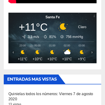
Santa Fe
+11°C
Claro
3.3 m/s
81%
756
mmHg
23:00
00:00
01:00
02:00
03:00
04:00
‹
›
+11°C
+10°C
+10°C
+10°C
+9°C
+9°C
ENTRADAS MAS VISTAS
Quinielas todos los números: Viernes 7 de agosto
2020
13 vistas