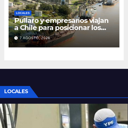
LOCALES
Pullaro y empresarios viajan
a Chile para posicionar los
puertos del sur de Santa Fe
7 AGOSTO, 2026
como salida para las
exportaciones mineras
LOCALES