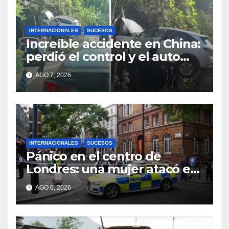
INTERNACIONALES
SUCESOS
Increíble accidente en China:
perdió el control y el auto
terminó incrustado en un
AGO 7, 2026
árbol
INTERNACIONALES
SUCESOS
Pánico en el centro de
Londres: una mujer atacó e
hirió con unas tijeras a cuatro
AGO 6, 2026
hombres