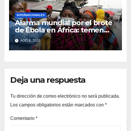
INTERNACIONALES
Alarma mundial por el brote
de Ébola en África: temen
que el virus esté mutando
AGO 6, 2026
tras superar los 4.000 casos
Deja una respuesta
Tu dirección de correo electrónico no será publicada.
Los campos obligatorios están marcados con
*
Comentario
*