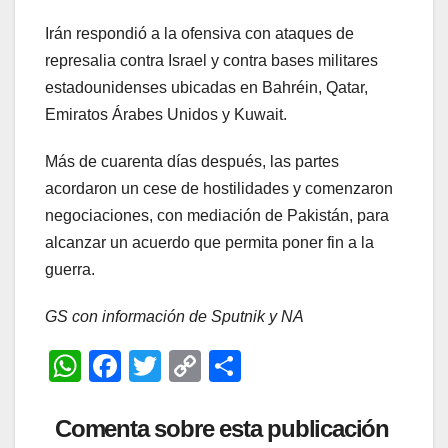
Irán respondió a la ofensiva con ataques de
represalia contra Israel y contra bases militares
estadounidenses ubicadas en Bahréin, Qatar,
Emiratos Árabes Unidos y Kuwait.
Más de cuarenta días después, las partes
acordaron un cese de hostilidades y comenzaron
negociaciones, con mediación de Pakistán, para
alcanzar un acuerdo que permita poner fin a la
guerra.
GS con información de Sputnik y NA
W
F
T
C
C
h
a
wi
o
o
at
c
tt
p
m
Comenta sobre esta publicación