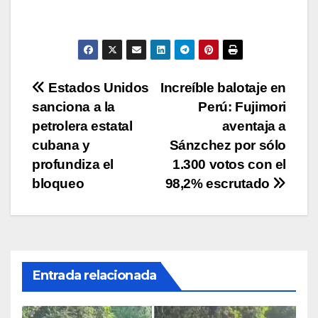
s
e
er
y
p
A
b
Li
ar
p
o
n
tir
p
o
k
Navegación
Estados Unidos
Increíble balotaje en
k
sanciona a la
Perú: Fujimori
de
petrolera estatal
aventaja a
entradas
cubana y
Sánzchez por sólo
profundiza el
1.300 votos con el
bloqueo
98,2% escrutado
Entrada relacionada