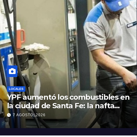
LOCALES
YPF aumentó los combustibles en
la ciudad de Santa Fe: la nafta
súper superó los $2.100 y llenar el
7 AGOSTO, 2026
tanque cuesta más de $94.000