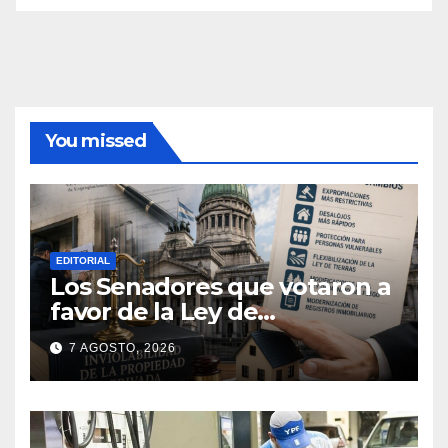
You missed
EDITORIAL
Los Senadores que votaron a
favor de la Ley de
extranjerización de tierras
7 AGOSTO, 2026