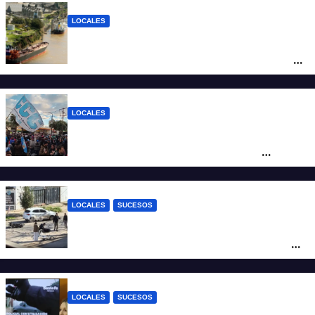
LOCALES
Pullaro y empresarios viajan a Chile para
posicionar los puertos del sur de Santa Fe
como salida para las exportaciones
mineras
LOCALES
Cortes y desvíos en el centro de Santa Fe
por una marcha de organizaciones
sociales y sindicales
LOCALES
SUCESOS
Violento choque entre un auto y una
moto en barrio Alvear: una mujer quedó
tendida sobre la calzada
LOCALES
SUCESOS