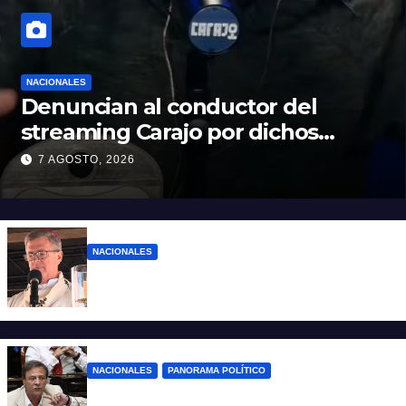
NACIONALES
Denuncian al conductor del
streaming Carajo por dichos
discriminatorios
7 AGOSTO, 2026
NACIONALES
“El sueldo no alcanza”: duro mensaje de
García Cuerva en San Cayetano
NACIONALES
PANORAMA POLÍTICO
La furia de Oscar Zago con Federico