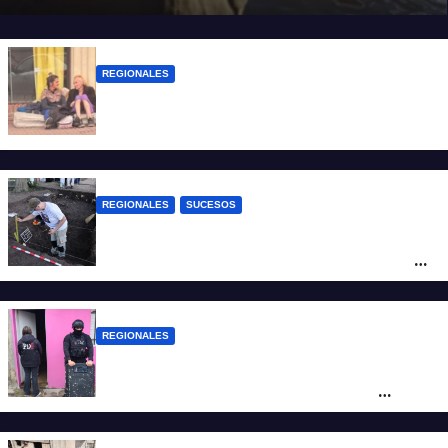
REGIONALES
Zulma Lobato fue encontrada en
situación de calle en Paraná
REGIONALES
SUCESOS
Hallaron los primeros restos humanos en
la investigación por la Masacre Indígena
de San Antonio de Obligado
REGIONALES
Detuvieron en Rosario a “Yaka”, buscado
por un homicidio y otros hechos de
violencia armada