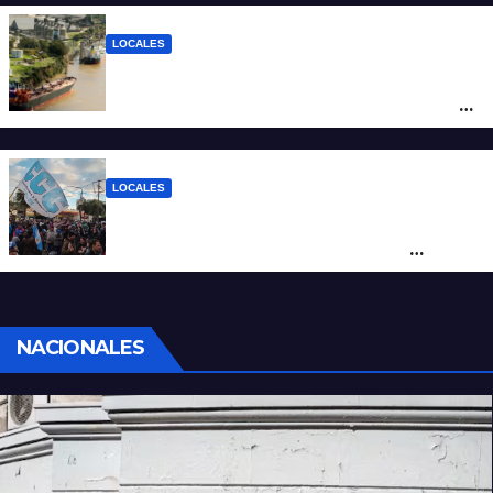
de $94.000
LOCALES
Pullaro y empresarios viajan a Chile para
posicionar los puertos del sur de Santa Fe
como salida para las exportaciones
mineras
LOCALES
Cortes y desvíos en el centro de Santa Fe
por una marcha de organizaciones
sociales y sindicales
NACIONALES