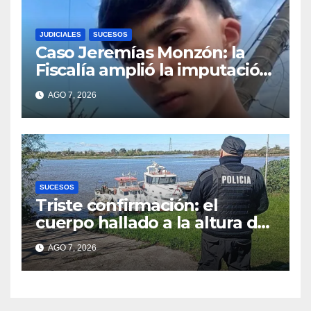
JUDICIALES
SUCESOS
Caso Jeremías Monzón: la
Fiscalía amplió la imputación
contra la menor acusada del
AGO 7, 2026
crimen y la causa se
encamina al juicio por
jurados
SUCESOS
Triste confirmación: el
cuerpo hallado a la altura del
club Náutico Sur es el de
AGO 7, 2026
Fernando Cappi, el
kitesurfista buscado
intensamente