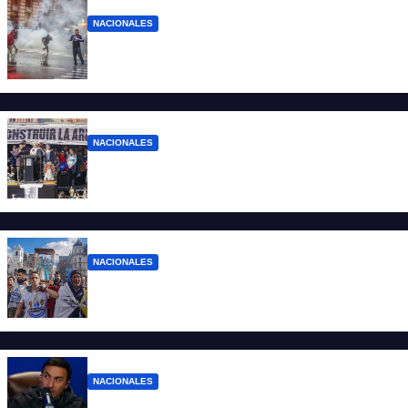
NACIONALES
El Gobierno responde con balas y
denuncias ante la protesta
NACIONALES
“No aceptamos esta Argentina para unos
pocos”
NACIONALES
Ruegos por el trabajo que falta y para el
que lo tiene, que el sueldo alcance
NACIONALES