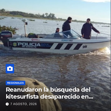
REGIONALES
Reanudaron la búsqueda del
kitesurfista desaparecido en
aguas de la Laguna Setúbal
7 AGOSTO, 2026