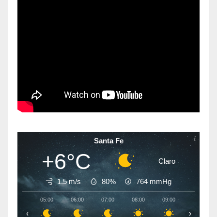
Santa Fe
+6°C
Claro
1.5 m/s
80%
764
mmHg
05:00
06:00
07:00
08:00
09:00
10:00
‹
›