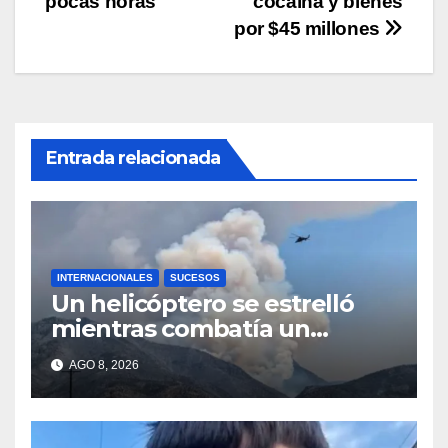
pocas horas
cocaína y bienes
por $45 millones
Entrada relacionada
INTERNACIONALES
SUCESOS
Un helicóptero se estrelló
mientras combatía un
incendio forestal en Utah
AGO 8, 2026