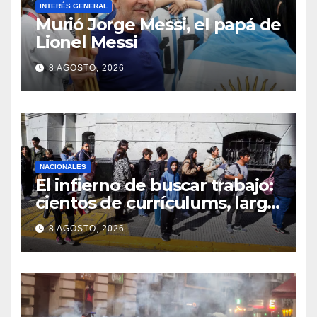
INTERÉS GENERAL
Murió Jorge Messi, el papá de
Lionel Messi
8 AGOSTO, 2026
NACIONALES
El infierno de buscar trabajo:
cientos de currículums, larga
espera y menos puestos
8 AGOSTO, 2026
registrados