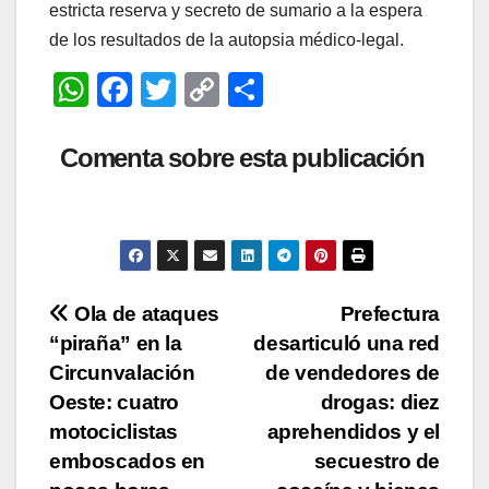
estricta reserva y secreto de sumario a la espera
de los resultados de la autopsia médico-legal.
W
F
T
C
C
h
a
wi
o
o
at
c
tt
p
m
Comenta sobre esta publicación
s
e
er
y
p
A
b
Li
ar
p
o
n
tir
p
o
k
Navegación
Ola de ataques
Prefectura
k
“piraña” en la
desarticuló una red
de
Circunvalación
de vendedores de
entradas
Oeste: cuatro
drogas: diez
motociclistas
aprehendidos y el
emboscados en
secuestro de