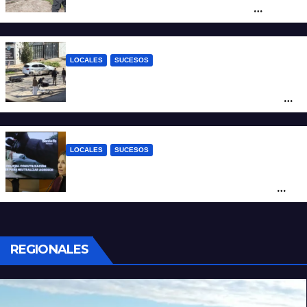
altura del club Náutico Sur es el de
Fernando Cappi, el kitesurfista buscado
intensamente
LOCALES
SUCESOS
Violento choque entre un auto y una
moto en barrio Alvear: una mujer quedó
tendida sobre la calzada
LOCALES
SUCESOS
Con una pistola Taser, la Policía redujo a
un hombre que amenazaba a su padre
con un arma blanca en la ruta 168
REGIONALES