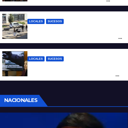
sociales y sindicales
LOCALES
SUCESOS
Violento choque entre un auto y una
moto en barrio Alvear: una mujer quedó
tendida sobre la calzada
LOCALES
SUCESOS
Con una pistola Taser, la Policía redujo a
un hombre que amenazaba a su padre
con un arma blanca en la ruta 168
NACIONALES