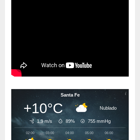
Santa Fe
+10°C
Nublado
1.9 m/s
89%
755
mmHg
02:00
03:00
04:00
05:00
06:00
07:00