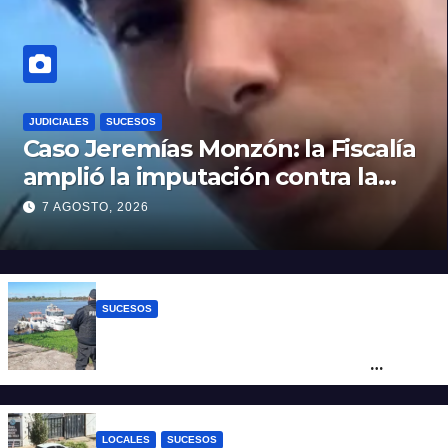
JUDICIALES
SUCESOS
Caso Jeremías Monzón: la Fiscalía
amplió la imputación contra la
menor acusada del crimen y la
7 AGOSTO, 2026
causa se encamina al juicio por
jurados
SUCESOS
Triste confirmación: el cuerpo hallado a la
altura del club Náutico Sur es el de
Fernando Cappi, el kitesurfista buscado
intensamente
LOCALES
SUCESOS