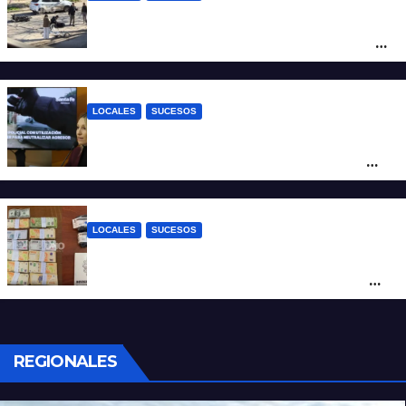
Violento choque entre un auto y una
moto en barrio Alvear: una mujer quedó
tendida sobre la calzada
LOCALES
SUCESOS
Con una pistola Taser, la Policía redujo a
un hombre que amenazaba a su padre
con un arma blanca en la ruta 168
LOCALES
SUCESOS
Denunció a su inquilino por movimientos
sospechosos y la Policía secuestró más
de 700 gramos de cocaína
REGIONALES