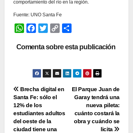
comportamiento del río en la región.
Fuente: UNO Santa Fe
W
F
T
C
C
h
a
wi
o
o
at
c
tt
p
m
Comenta sobre esta publicación
s
e
er
y
p
A
b
Li
ar
p
o
n
tir
p
o
k
Navegación
Brecha digital en
El Parque Juan de
k
Santa Fe: sólo el
Garay tendrá una
de
12% de los
nueva pileta:
entradas
estudiantes adultos
cuánto costará la
del oeste de la
obra y cuándo se
ciudad tiene una
licita