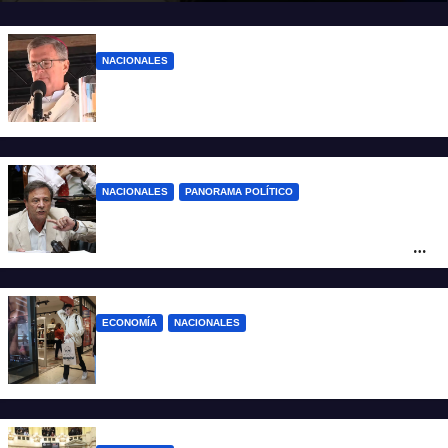
NACIONALES
“El sueldo no alcanza”: duro mensaje de
García Cuerva en San Cayetano
NACIONALES
PANORAMA POLÍTICO
La furia de Oscar Zago con Federico
Sturzenegger: “Se cree que somos títeres
o estúpidos”
ECONOMÍA
NACIONALES
La inflación de julio en CABA se disparó al
2,9%: ¿qué va a pasar a nivel nacional?