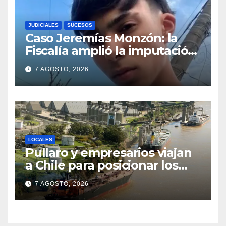
JUDICIALES
SUCESOS
Caso Jeremías Monzón: la
Fiscalía amplió la imputación
contra la menor acusada del
7 AGOSTO, 2026
crimen y la causa se
encamina al juicio por jurados
LOCALES
Pullaro y empresarios viajan
a Chile para posicionar los
puertos del sur de Santa Fe
7 AGOSTO, 2026
como salida para las
exportaciones mineras