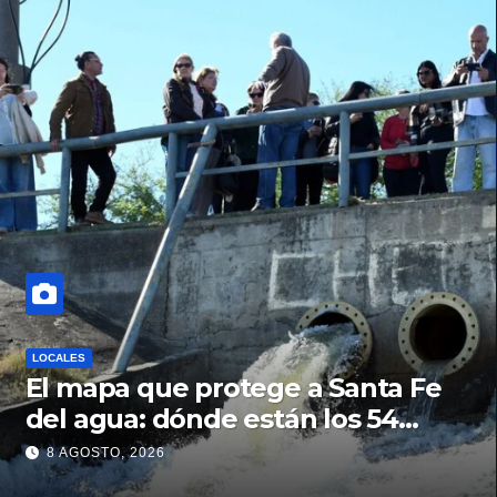
LOCALES
El mapa que protege a Santa Fe
del agua: dónde están los 54
puntos de bombeo
8 AGOSTO, 2026