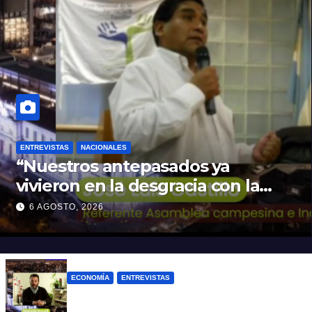
ENTREVISTAS
NACIONALES
“Nuestros antepasados ya
vivieron en la desgracia con la
Forestal algo que quizás se
6 AGOSTO, 2026
repita”
ECONOMÍA
ENTREVISTAS
Rovelli: “El superavit fiscal de Mieli es