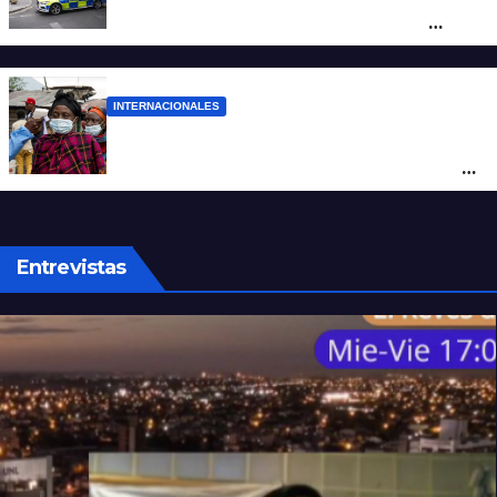
mujer atacó e hirió con unas tijeras a
cuatro hombres
INTERNACIONALES
Alarma mundial por el brote de Ébola en
África: temen que el virus esté mutando
tras superar los 4.000 casos
Entrevistas