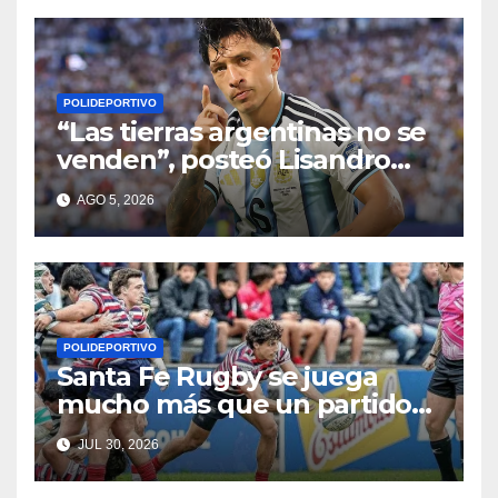
POLIDEPORTIVO
“Las tierras argentinas no se
venden”, posteó Lisandro
Martínez
AGO 5, 2026
POLIDEPORTIVO
Santa Fe Rugby se juega
mucho más que un partido
en Córdoba
JUL 30, 2026