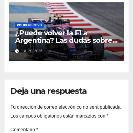
POLIDEPORTIVO
¿Puede volver la F1 a
Argentina? Las dudas sobre
Qatar y Abu Dabi reavivan la
JUL 30, 2026
ilusión
Deja una respuesta
Tu dirección de correo electrónico no será publicada.
Los campos obligatorios están marcados con
*
Comentario
*