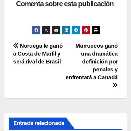
at
c
tt
p
m
Comenta sobre esta publicación
s
e
er
y
p
A
b
Li
ar
p
o
n
tir
p
o
k
Navegación
Noruega le ganó
Marruecos ganó
k
a Costa de Marfil y
una dramática
de
será rival de Brasil
definición por
entradas
penales y
enfrentará a Canadá
Entrada relacionada