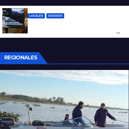
tendida sobre la calzada
LOCALES
SUCESOS
Con una pistola Taser, la Policía redujo a
un hombre que amenazaba a su padre
con un arma blanca en la ruta 168
REGIONALES