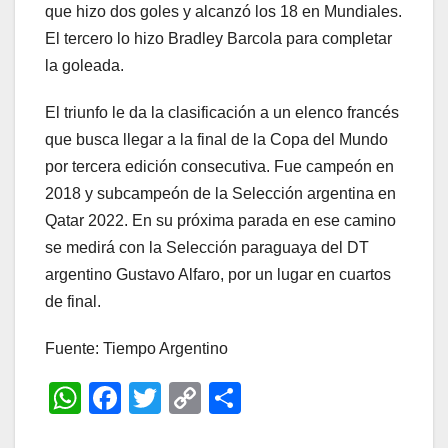
que hizo dos goles y alcanzó los 18 en Mundiales.
El tercero lo hizo Bradley Barcola para completar
la goleada.
El triunfo le da la clasificación a un elenco francés
que busca llegar a la final de la Copa del Mundo
por tercera edición consecutiva. Fue campeón en
2018 y subcampeón de la Selección argentina en
Qatar 2022. En su próxima parada en ese camino
se medirá con la Selección paraguaya del DT
argentino Gustavo Alfaro, por un lugar en cuartos
de final.
Fuente: Tiempo Argentino
W
F
T
C
C
h
a
wi
o
o