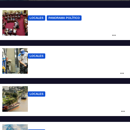
LOCALES
PANORAMA POLÍTICO
Diputados empieza en comisiones el
debate sobre el sistema electoral de
Santa Fe
LOCALES
YPF aumentó los combustibles en la
ciudad de Santa Fe: la nafta súper superó
los $2.100 y llenar el tanque cuesta más
de $94.000
LOCALES
Pullaro y empresarios viajan a Chile para
posicionar los puertos del sur de Santa Fe
como salida para las exportaciones
mineras