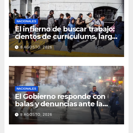
NACIONALES
El infierno de buscar trabajo:
cientos de currículums, larga
espera y menos puestos
8 AGOSTO, 2026
registrados
NACIONALES
El Gobierno responde con
balas y denuncias ante la
protesta
8 AGOSTO, 2026