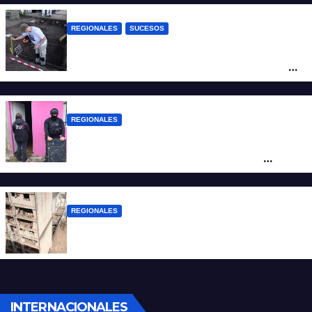
REGIONALES
SUCESOS
Hallaron los primeros restos humanos en
la investigación por la Masacre Indígena
de San Antonio de Obligado
REGIONALES
Detuvieron en Rosario a “Yaka”, buscado
por un homicidio y otros hechos de
violencia armada
REGIONALES
A 13 años de la tragedia de Salta 2141
INTERNACIONALES