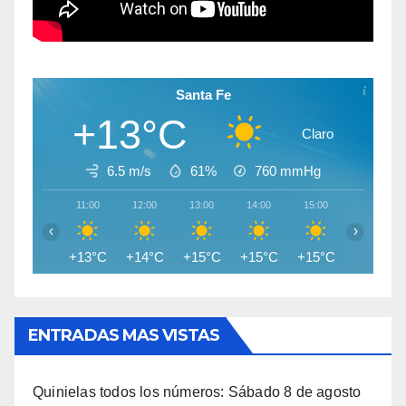
Santa Fe
+13°C
Claro
6.5 m/s
61%
760
mmHg
11:00
12:00
13:00
14:00
15:00
16:00
‹
›
+13°C
+14°C
+15°C
+15°C
+15°C
+15°C
ENTRADAS MAS VISTAS
Quinielas todos los números: Sábado 8 de agosto