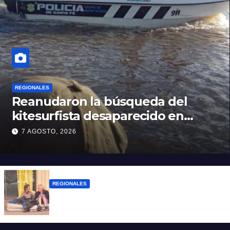
REGIONALES
Reanudaron la búsqueda del
kitesurfista desaparecido en
aguas de la Laguna Setúbal
7 AGOSTO, 2026
REGIONALES
Zulma Lobato fue encontrada en
situación de calle en Paraná