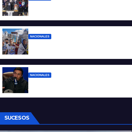
“No aceptamos esta Argentina para unos
pocos”
NACIONALES
Ruegos por el trabajo que falta y para el
que lo tiene, que el sueldo alcance
NACIONALES
Denuncian al conductor del streaming
Carajo por dichos discriminatorios
SUCESOS