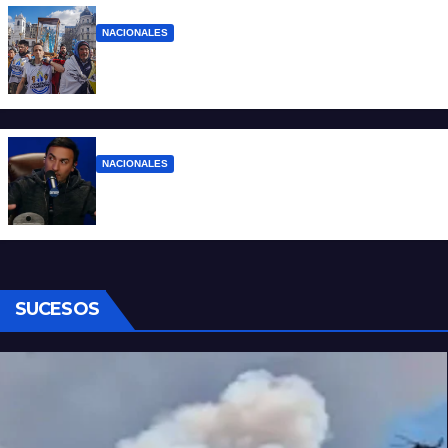
NACIONALES
Ruegos por el trabajo que falta y para el
que lo tiene, que el sueldo alcance
NACIONALES
Denuncian al conductor del streaming
Carajo por dichos discriminatorios
SUCESOS