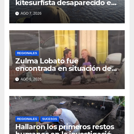
kitesurfista desaparecido en
aguas de la Laguna Setúbal
AGO 7, 2026
REGIONALES
Zulma Lobato fue
encontrada en situación de
calle en Paraná
AGO 6, 2026
REGIONALES
SUCESOS
Hallaron los primeros restos