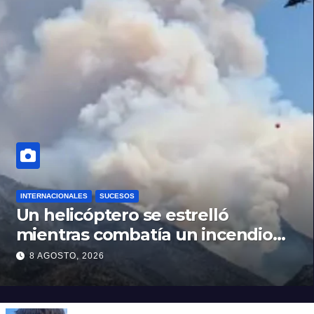
INTERNACIONALES
SUCESOS
Un helicóptero se estrelló
mientras combatía un incendio
forestal en Utah
8 AGOSTO, 2026