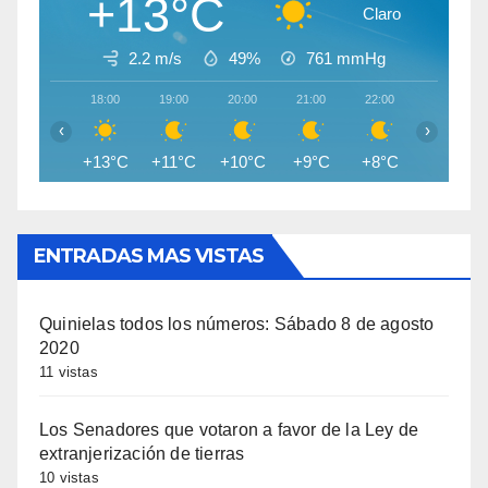
+13°C
Claro
2.2 m/s
49%
761
mmHg
18:00
19:00
20:00
21:00
22:00
23:00
‹
›
+13°C
+11°C
+10°C
+9°C
+8°C
+8°C
ENTRADAS MAS VISTAS
Quinielas todos los números: Sábado 8 de agosto
2020
11 vistas
Los Senadores que votaron a favor de la Ley de
extranjerización de tierras
10 vistas