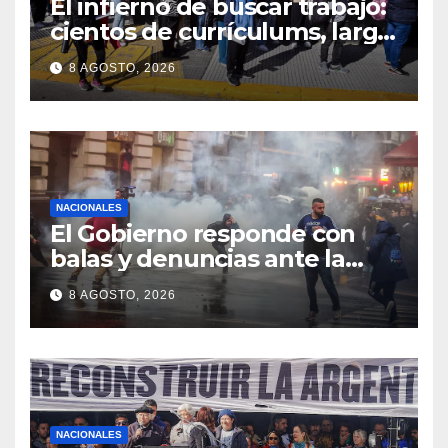
El infierno de buscar trabajo:
cientos de currículums, larga
espera y menos puestos
8 AGOSTO, 2026
registrados
NACIONALES
El Gobierno responde con
balas y denuncias ante la
protesta
8 AGOSTO, 2026
NACIONALES