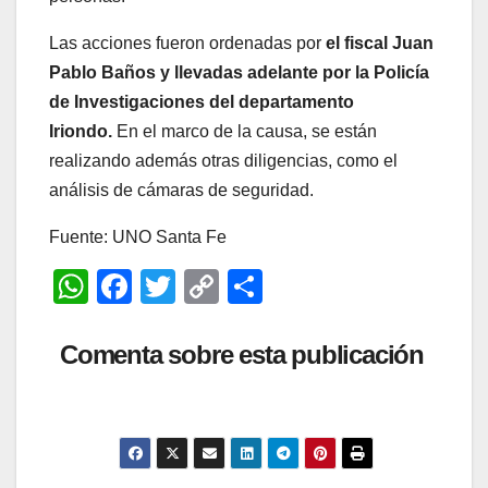
Las acciones fueron ordenadas por
el fiscal Juan
Pablo Baños y llevadas adelante por la Policía
de Investigaciones del departamento
Iriondo.
En el marco de la causa, se están
realizando además otras diligencias, como el
análisis de cámaras de seguridad.
Fuente: UNO Santa Fe
W
F
T
C
C
h
a
wi
o
o
at
c
tt
p
m
Comenta sobre esta publicación
s
e
er
y
p
A
b
Li
ar
p
o
n
tir