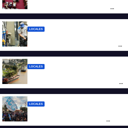
Diputados empieza en comisiones el
debate sobre el sistema electoral de
Santa Fe
LOCALES
YPF aumentó los combustibles en la
ciudad de Santa Fe: la nafta súper superó
los $2.100 y llenar el tanque cuesta más
de $94.000
LOCALES
Pullaro y empresarios viajan a Chile para
posicionar los puertos del sur de Santa Fe
como salida para las exportaciones
mineras
LOCALES
Cortes y desvíos en el centro de Santa Fe
por una marcha de organizaciones
sociales y sindicales