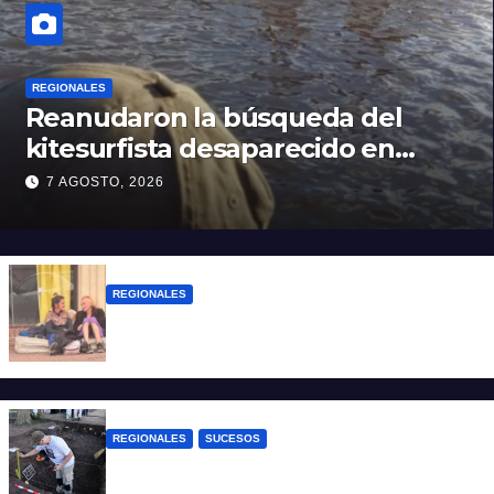
REGIONALES
Reanudaron la búsqueda del
kitesurfista desaparecido en
aguas de la Laguna Setúbal
7 AGOSTO, 2026
REGIONALES
Zulma Lobato fue encontrada en
situación de calle en Paraná
REGIONALES
SUCESOS
Hallaron los primeros restos humanos en