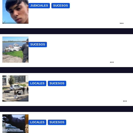
JUDICIALES
SUCESOS
Caso Jeremías Monzón: la Fiscalía amplió
la imputación contra la menor acusada
del crimen y la causa se encamina al
juicio por jurados
SUCESOS
Triste confirmación: el cuerpo hallado a la
altura del club Náutico Sur es el de
Fernando Cappi, el kitesurfista buscado
intensamente
LOCALES
SUCESOS
Violento choque entre un auto y una
moto en barrio Alvear: una mujer quedó
tendida sobre la calzada
LOCALES
SUCESOS
Con una pistola Taser, la Policía redujo a