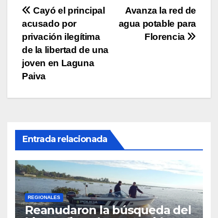
p
o
k
Navegación
Cayó el principal
Avanza la red de
k
acusado por
agua potable para
de
privación ilegítima
Florencia
entradas
de la libertad de una
joven en Laguna
Paiva
Entrada relacionada
REGIONALES
Reanudaron la búsqueda del