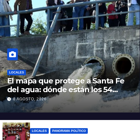
LOCALES
El mapa que protege a Santa Fe
del agua: dónde están los 54
puntos de bombeo
8 AGOSTO, 2026
LOCALES
PANORAMA POLÍTICO