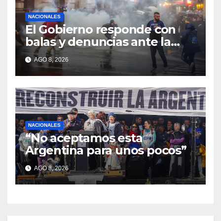
NACIONALES
El Gobierno responde con
balas y denuncias ante la
protesta
AGO 8, 2026
NACIONALES
“No aceptamos esta
Argentina para unos pocos”
AGO 8, 2026