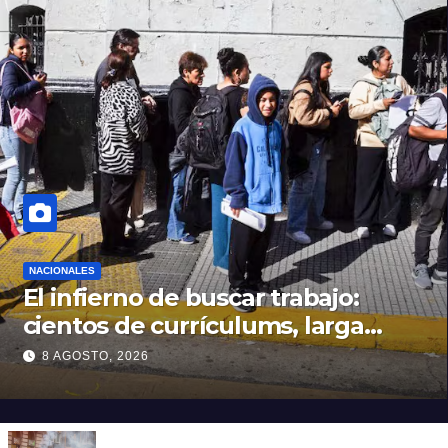
NACIONALES
El infierno de buscar trabajo:
cientos de currículums, larga
espera y menos puestos
8 AGOSTO, 2026
registrados