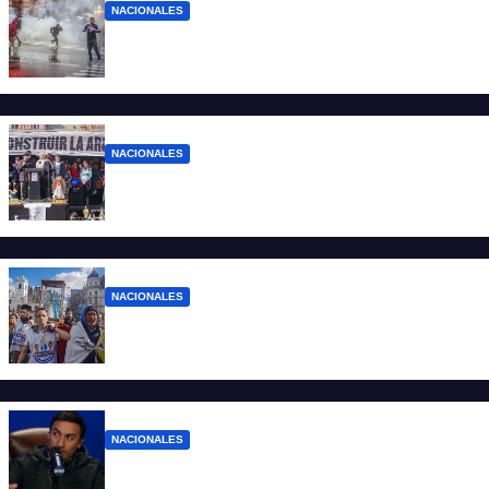
NACIONALES
El Gobierno responde con balas y
denuncias ante la protesta
NACIONALES
“No aceptamos esta Argentina para unos
pocos”
NACIONALES
Ruegos por el trabajo que falta y para el
que lo tiene, que el sueldo alcance
NACIONALES
Denuncian al conductor del streaming