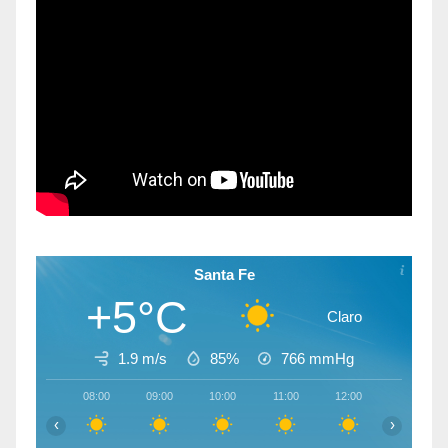
Santa Fe
+5°C
Claro
1.9 m/s
85%
766
mmHg
08:00
09:00
10:00
11:00
12:00
13:00
‹
›