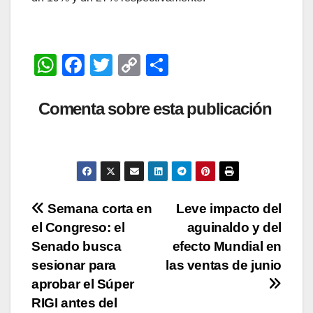
W
F
T
C
C
h
a
wi
o
o
at
c
tt
p
m
Comenta sobre esta publicación
s
e
er
y
p
A
b
Li
ar
p
o
n
tir
p
o
k
Navegación
Semana corta en
Leve impacto del
k
el Congreso: el
aguinaldo y del
de
Senado busca
efecto Mundial en
entradas
sesionar para
las ventas de junio
aprobar el Súper
RIGI antes del