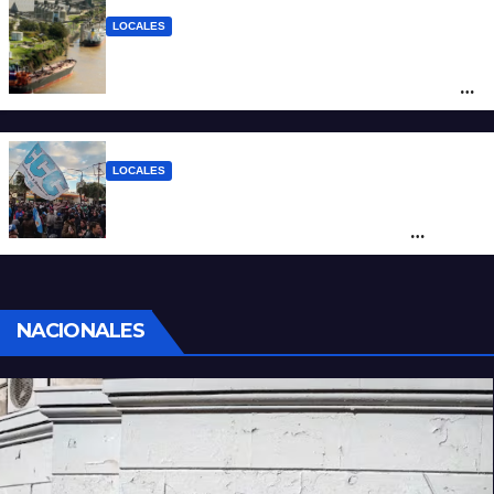
LOCALES
Pullaro y empresarios viajan a Chile para
posicionar los puertos del sur de Santa Fe
como salida para las exportaciones
mineras
LOCALES
Cortes y desvíos en el centro de Santa Fe
por una marcha de organizaciones
sociales y sindicales
NACIONALES