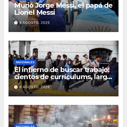
Murió Jorge Messi, el papá de
Lionel Messi
8 AGOSTO, 2026
NACIONALES
El infierno de buscar trabajo:
cientos de currículums, larga
espera y menos puestos
8 AGOSTO, 2026
registrados
NACIONALES