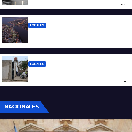
vientos en Santa Fe: anuncian ráfagas de
hasta 90 km/h, granizo y un brusco
descenso de temperatura
LOCALES
Todo lo que tenés que saber antes de
salir de casa este miércoles 5 de agosto
LOCALES
“Polenta, hambre y amenazas”: cómo era
la vida dentro del geriátrico investigado
por la Justicia
NACIONALES