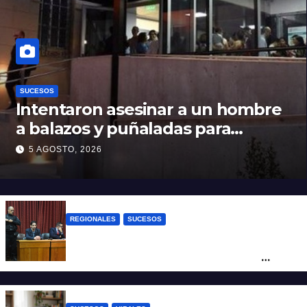
SUCESOS
Intentaron asesinar a un hombre
a balazos y puñaladas para
robarle su moto en barrio Santa
5 AGOSTO, 2026
Rosa de Lima
REGIONALES
SUCESOS
Exoneraron al docente de música del San
Roque condenado por abuso sexual
infantil