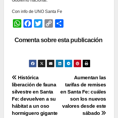
Gobierno nacional.
Con info de UNO Santa Fe
W
F
T
C
C
h
a
wi
o
o
at
c
tt
p
m
Comenta sobre esta publicación
s
e
er
y
p
A
b
Li
ar
p
o
n
tir
p
o
k
Navegación
Histórica
Aumentan las
k
liberación de fauna
tarifas de remises
de
silvestre en Santa
en Santa Fe: cuáles
entradas
Fe: devuelven a su
son los nuevos
hábitat a un oso
valores desde este
hormiguero gigante
sábado