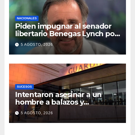
NACIONALES
Piden impugnar al senador
libertario Benegas Lynch por
tener una empresa que
5 AGOSTO, 2026
vende tierras a extranjeros
SUCESOS
Intentaron asesinar a un
hombre a balazos y
puñaladas para robarle su
5 AGOSTO, 2026
moto en barrio Santa Rosa de
Lima