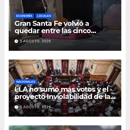
ECONOMÍA
LOCALES
Gran Santa Fe volvió a
quedar entre las cinco
regiones con más pobreza
5 AGOSTO, 2026
del país
NACIONALES
LLA no sumó más votos y el
proyecto Inviolabilidad de la
Propiedad Privada corre
5 AGOSTO, 2026
riesgo de caerse en el
Senado