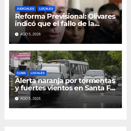
JUDICIALES
LOCALES
Reforma Previsional: Olivares
indicó que el fallo de la
Justicia tiene un impacto
AGO 5, 2026
ético y ratificó que la
Provincia apelará ante la
Corte Nacional
CLIMA
LOCALES
Alerta naranja por tormentas
y fuertes vientos en Santa Fe:
anuncian ráfagas de hasta 90
AGO 5, 2026
km/h, granizo y un brusco
descenso de temperatura