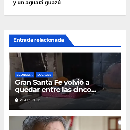
y un aguará guazú
Entrada relacionada
ECONOMÍA
LOCALES
Gran Santa Fe volvió a
quedar entre las cinco
regiones con más pobreza
AGO 5, 2026
del país