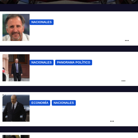
NACIONALES
Piden impugnar al senador libertario
Benegas Lynch por tener una empresa
que vende tierras a extranjeros
NACIONALES
PANORAMA POLÍTICO
Passalacqua anunció su rechazo a la ley
de tierras y confirma el giro crítico de
Milei de Misiones
ECONOMÍA
NACIONALES
Karina corrió a Sturzenegger de la
negociación por el practicaje y le
suspendió el decreto para levantar el paro