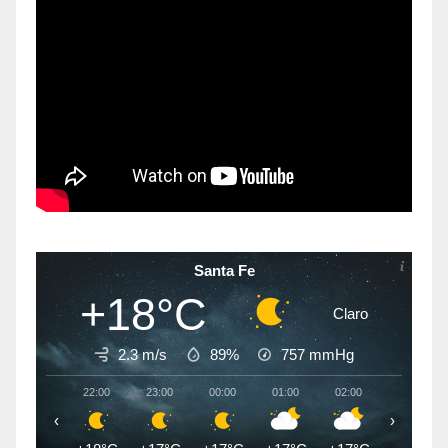
Santa Fe
+18°C
Claro
2.3 m/s
89%
757
mmHg
22:00
23:00
00:00
01:00
02:00
03:00
‹
›