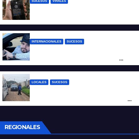
SUCESOS
VIRALES
Estafa virtual: advierten sobre un fraude
que usa la imagen del Banco Central
INTERNACIONALES
SUCESOS
Conmoción en México: un influencer fue
asesinado de un balazo durante una
transmisión en vivo
LOCALES
SUCESOS
Por maltrato de ancianos imputan al
cuidador del asilo clandestino de barrio
Nuevo Horizonte
REGIONALES