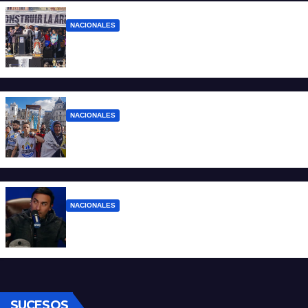
NACIONALES
“No aceptamos esta Argentina para unos
pocos”
NACIONALES
Ruegos por el trabajo que falta y para el
que lo tiene, que el sueldo alcance
NACIONALES
Denuncian al conductor del streaming
Carajo por dichos discriminatorios
SUCESOS