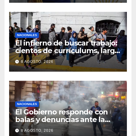
NACIONALES
El infierno de buscar trabajo:
cientos de currículums, larga
espera y menos puestos
8 AGOSTO, 2026
registrados
NACIONALES
El Gobierno responde con
balas y denuncias ante la
protesta
8 AGOSTO, 2026