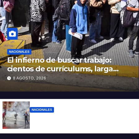
NACIONALES
El infierno de buscar trabajo:
cientos de currículums, larga
espera y menos puestos
8 AGOSTO, 2026
registrados
NACIONALES
El Gobierno responde con balas y
denuncias ante la protesta