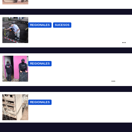
situación de calle en Paraná
REGIONALES
SUCESOS
Hallaron los primeros restos humanos en
la investigación por la Masacre Indígena
de San Antonio de Obligado
REGIONALES
Detuvieron en Rosario a “Yaka”, buscado
por un homicidio y otros hechos de
violencia armada
REGIONALES
A 13 años de la tragedia de Salta 2141