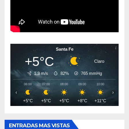
Santa Fe
+5°C
Claro
1.3 m/s
82%
765
mmHg
06:00
07:00
08:00
09:00
10:00
11:00
‹
›
+5°C
+5°C
+5°C
+8°C
+11°C
+13°C
ENTRADAS MAS VISTAS