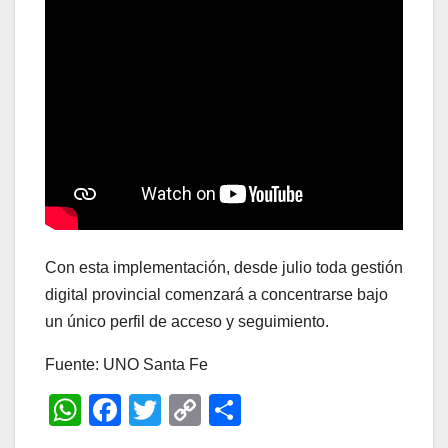
Con esta implementación, desde julio toda gestión
digital provincial comenzará a concentrarse bajo
un único perfil de acceso y seguimiento.
Fuente: UNO Santa Fe
W
F
T
C
C
h
a
wi
o
o