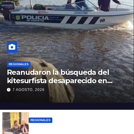
REGIONALES
Reanudaron la búsqueda del
kitesurfista desaparecido en
aguas de la Laguna Setúbal
7 AGOSTO, 2026
REGIONALES
Zulma Lobato fue encontrada en