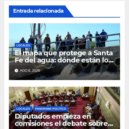
Entrada relacionada
LOCALES
El mapa que protege a Santa
Fe del agua: dónde están los
54 puntos de bombeo
AGO 8, 2026
LOCALES
PANORAMA POLÍTICO
Diputados empieza en
comisiones el debate sobre