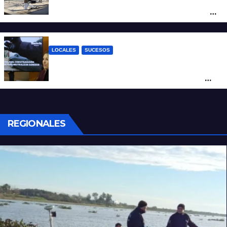
moto en barrio Alvear: una mujer quedó
tendida sobre la calzada
LOCALES
SUCESOS
Con una pistola Taser, la Policía redujo a
un hombre que amenazaba a su padre
con un arma blanca en la ruta 168
REGIONALES