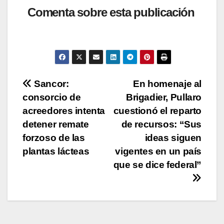
at
c
tt
p
m
Comenta sobre esta publicación
s
e
er
y
p
A
b
Li
ar
p
o
n
tir
p
o
k
Navegación
Sancor:
En homenaje al
k
consorcio de
Brigadier, Pullaro
de
acreedores intenta
cuestionó el reparto
entradas
detener remate
de recursos: “Sus
forzoso de las
ideas siguen
plantas lácteas
vigentes en un país
que se dice federal”