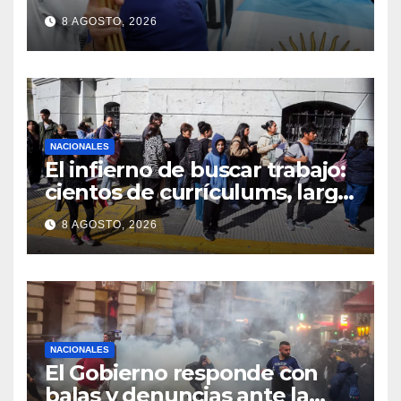
8 AGOSTO, 2026
NACIONALES
El infierno de buscar trabajo:
cientos de currículums, larga
espera y menos puestos
8 AGOSTO, 2026
registrados
NACIONALES
El Gobierno responde con
balas y denuncias ante la