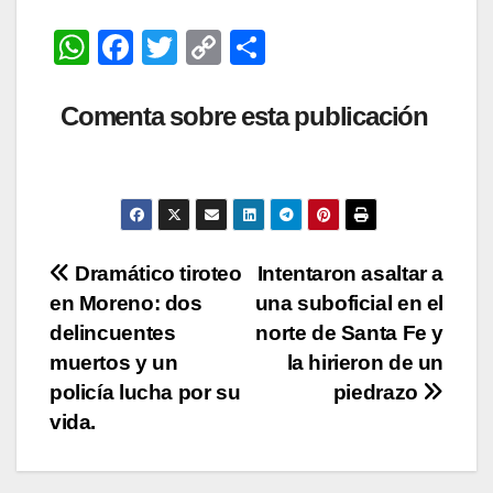
W
F
T
C
C
h
a
wi
o
o
at
c
tt
p
m
Comenta sobre esta publicación
s
e
er
y
p
A
b
Li
ar
p
o
n
tir
p
o
k
Navegación
Dramático tiroteo
Intentaron asaltar a
k
en Moreno: dos
una suboficial en el
de
delincuentes
norte de Santa Fe y
entradas
muertos y un
la hirieron de un
policía lucha por su
piedrazo
vida.