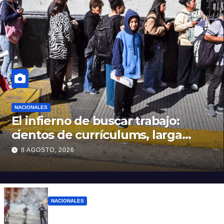
NACIONALES
El infierno de buscar trabajo:
cientos de currículums, larga
espera y menos puestos
8 AGOSTO, 2026
registrados
NACIONALES
El Gobierno responde con balas y