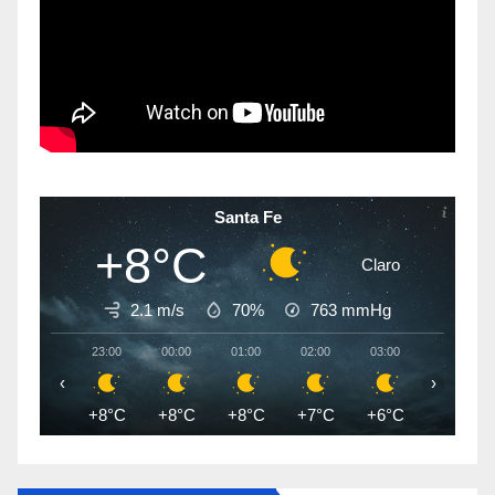
Santa Fe
+8°C
Claro
2.1 m/s
70%
763
mmHg
23:00
00:00
01:00
02:00
03:00
04:00
‹
›
+8°C
+8°C
+8°C
+7°C
+6°C
+6°C