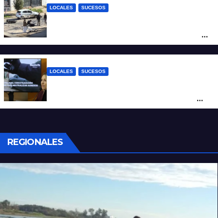
LOCALES
SUCESOS
Violento choque entre un auto y una
moto en barrio Alvear: una mujer quedó
tendida sobre la calzada
LOCALES
SUCESOS
Con una pistola Taser, la Policía redujo a
un hombre que amenazaba a su padre
con un arma blanca en la ruta 168
REGIONALES