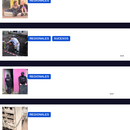
REGIONALES
Zulma Lobato fue encontrada en
situación de calle en Paraná
REGIONALES
SUCESOS
Hallaron los primeros restos humanos en
la investigación por la Masacre Indígena
de San Antonio de Obligado
REGIONALES
Detuvieron en Rosario a “Yaka”, buscado
por un homicidio y otros hechos de
violencia armada
REGIONALES
A 13 años de la tragedia de Salta 2141