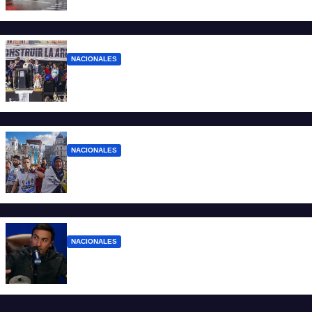
denuncias ante la protesta
NACIONALES
“No aceptamos esta Argentina para unos
pocos”
NACIONALES
Ruegos por el trabajo que falta y para el
que lo tiene, que el sueldo alcance
NACIONALES
Denuncian al conductor del streaming
Carajo por dichos discriminatorios