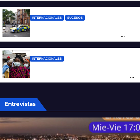
árbol
INTERNACIONALES
SUCESOS
Pánico en el centro de Londres: una
mujer atacó e hirió con unas tijeras a
cuatro hombres
INTERNACIONALES
Alarma mundial por el brote de Ébola en
África: temen que el virus esté mutando
tras superar los 4.000 casos
Entrevistas