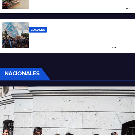
posicionar los puertos del sur de Santa Fe
como salida para las exportaciones
mineras
LOCALES
Cortes y desvíos en el centro de Santa Fe
por una marcha de organizaciones
sociales y sindicales
NACIONALES