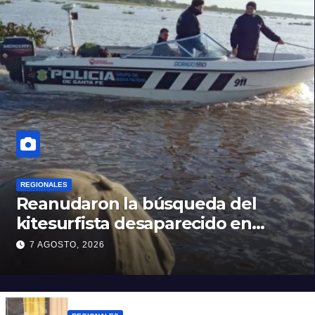
REGIONALES
Reanudaron la búsqueda del
kitesurfista desaparecido en
aguas de la Laguna Setúbal
7 AGOSTO, 2026