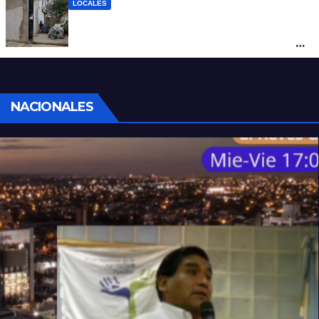
LOCALES
“Polenta, hambre y amenazas”: cómo era
la vida dentro del geriátrico investigado
por la Justicia
NACIONALES