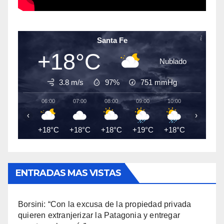
Santa Fe
+18°C
Nublado
3.8 m/s
97%
751
mmHg
06:00
07:00
08:00
09:00
10:00
11:00
‹
›
+18°C
+18°C
+18°C
+19°C
+18°C
+18°C
ENTRADAS MAS VISTAS
Borsini: “Con la excusa de la propiedad privada
quieren extranjerizar la Patagonia y entregar