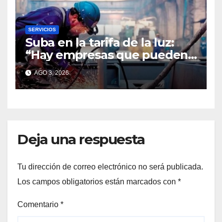
SERVICIOS
Suba en la tarifa de la luz:
“Hay empresas que pueden
quedar al costado del
AGO 3, 2026
camino”
Deja una respuesta
Tu dirección de correo electrónico no será publicada.
Los campos obligatorios están marcados con
*
Comentario
*