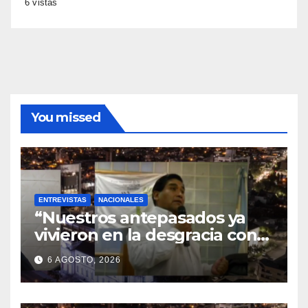
6 vistas
You missed
ENTREVISTAS
NACIONALES
“Nuestros antepasados ya
vivieron en la desgracia con
la Forestal algo que quizás se
6 AGOSTO, 2026
repita”