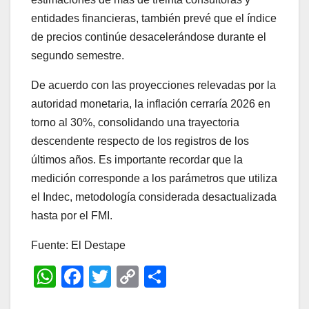
entidades financieras, también prevé que el índice
de precios continúe desacelerándose durante el
segundo semestre.
De acuerdo con las proyecciones relevadas por la
autoridad monetaria, la inflación cerraría 2026 en
torno al 30%, consolidando una trayectoria
descendente respecto de los registros de los
últimos años. Es importante recordar que la
medición corresponde a los parámetros que utiliza
el Indec, metodología considerada desactualizada
hasta por el FMI.
Fuente: El Destape
W
F
T
C
C
h
a
wi
o
o