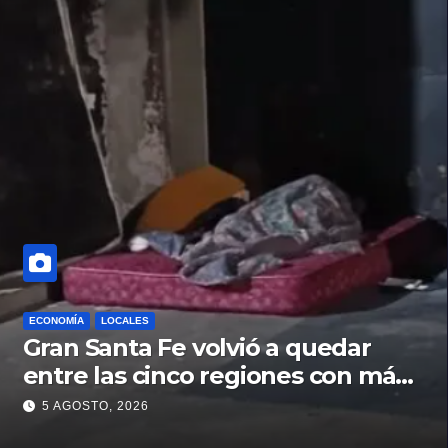
ECONOMÍA
LOCALES
Gran Santa Fe volvió a quedar
entre las cinco regiones con más
pobreza del país
5 AGOSTO, 2026