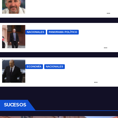
Piden impugnar al senador libertario
Benegas Lynch por tener una empresa
que vende tierras a extranjeros
NACIONALES
PANORAMA POLÍTICO
Passalacqua anunció su rechazo a la ley
de tierras y confirma el giro crítico de
Milei de Misiones
ECONOMÍA
NACIONALES
Karina corrió a Sturzenegger de la
negociación por el practicaje y le
suspendió el decreto para levantar el paro
SUCESOS