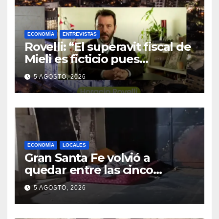
ECONOMÍA
ENTREVISTAS
Rovelli: “El superavit fiscal de
Mieli es ficticio pues
debemos 480 mil millones de
5 AGOSTO, 2026
dólares”
ECONOMÍA
LOCALES
Gran Santa Fe volvió a
quedar entre las cinco
regiones con más pobreza
5 AGOSTO, 2026
del país