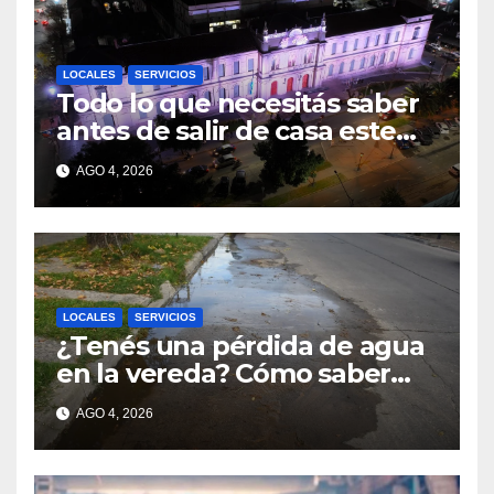
LOCALES
SERVICIOS
Todo lo que necesitás saber
antes de salir de casa este
martes 4 de agosto
AGO 4, 2026
LOCALES
SERVICIOS
¿Tenés una pérdida de agua
en la vereda? Cómo saber
quién debe pagar la
AGO 4, 2026
reparación en Santa Fe