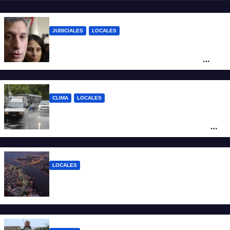
JUDICIALES
LOCALES
Reforma Previsional: Olivares indicó que
el fallo de la Justicia tiene un impacto
ético y ratificó que la Provincia apelará
ante la Corte Nacional
CLIMA
LOCALES
Alerta naranja por tormentas y fuertes
vientos en Santa Fe: anuncian ráfagas de
hasta 90 km/h, granizo y un brusco
descenso de temperatura
LOCALES
Todo lo que tenés que saber antes de
salir de casa este miércoles 5 de agosto