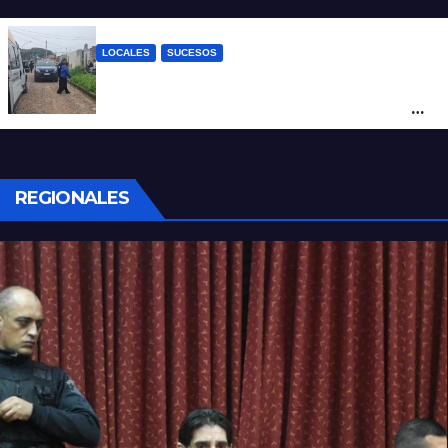
transmisión en vivo
LOCALES
SUCESOS
Por maltrato de ancianos imputan al
cuidador del asilo clandestino de barrio
Nuevo Horizonte
REGIONALES