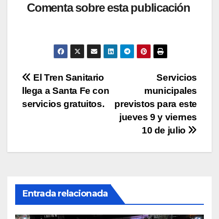
at
c
tt
p
m
Comenta sobre esta publicación
s
e
er
y
p
A
b
Li
ar
p
o
n
tir
p
o
k
Navegación
El Tren Sanitario
Servicios
k
llega a Santa Fe con
municipales
de
servicios gratuitos.
previstos para este
entradas
jueves 9 y viernes
10 de julio
Entrada relacionada