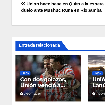
p
o
k
Navegación
Unión hace base en Quito a la espera 
k
duelo ante Mushuc Runa en Riobamba
de
entradas
Entrada relacionada
UNIÓN
UNIÓN
Con dos golazos,
Unió
Unión venció a
Lanú
Lanús y sumó su
prim
AGO 7, 2026
AGO 6
primer triunfo en el
Torn
Clausura
segu