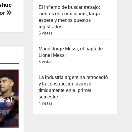
ushuc
El infierno de buscar trabajo:
or
cientos de currículums, larga
espera y menos puestos
registrados
5 vistas
Murió Jorge Messi, el papá de
Lionel Messi
5 vistas
La industria argentina retrocedió
y la construcción avanzó
tímidamente en el primer
semestre
e al
4 vistas
ién