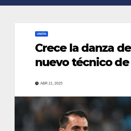
n
r
k
t
i
UNIÓN
r
Crece la danza de
nuevo técnico de
ABR 21, 2025