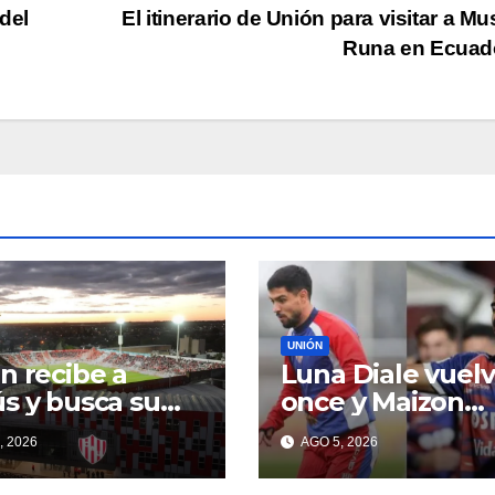
del
El itinerario de Unión para visitar a M
Runa en Ecuad
UNIÓN
n recibe a
Luna Diale vuelv
s y busca su
once y Maizon
er triunfo en el
Rodríguez tamb
, 2026
AGO 5, 2026
eo Clausura:
sería titular
í el minuto a