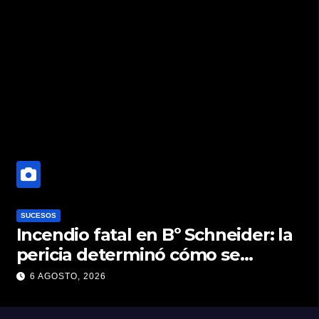
SUCESOS
Incendio fatal en Bº Schneider: la
pericia determinó cómo se
originó el fuego que le costó la
6 AGOSTO, 2026
vida a un niño de 4 años