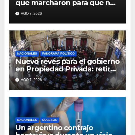
que marcharon para que no
se venda la patria
AGO 7, 2026
NACIONALES
PANORAMA POLÍTICO
Nuevo revés para el gobierno
en Propiedad Privada: retiró
el capítulo que pretendía
AGO 7, 2026
modificar la Ley de Manejo
del Fuego
NACIONALES
SUCESOS
Un argentino contrajo