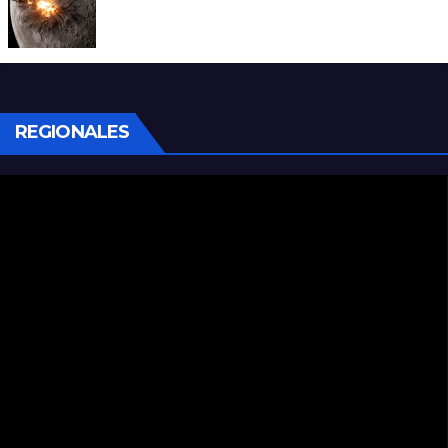
La NASA confirmó que un cohete de
SpaceX impactó en la Luna
REGIONALES