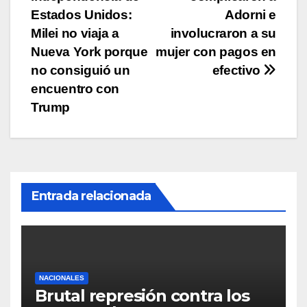
de
Estados Unidos:
Adorni e
entradas
Milei no viaja a
involucraron a su
Nueva York porque
mujer con pagos en
no consiguió un
efectivo
encuentro con
Trump
Entrada relacionada
NACIONALES
Brutal represión contra los