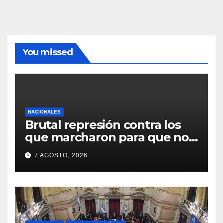
You missed
NACIONALES
Brutal represión contra los
que marcharon para que no
se venda la patria
7 AGOSTO, 2026