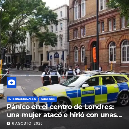
INTERNACIONALES
SUCESOS
Pánico en el centro de Londres:
una mujer atacó e hirió con unas
tijeras a cuatro hombres
6 AGOSTO, 2026