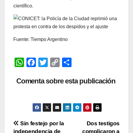
científico.
Fuente: Tiempo Argentino
W
F
T
C
C
h
a
wi
o
o
at
c
tt
p
m
Comenta sobre esta publicación
s
e
er
y
p
A
b
Li
ar
p
o
n
tir
p
o
k
Navegación
Sin festejo por la
Dos testigos
k
independencia de
complicaron a