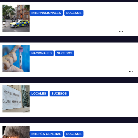
INTERNACIONALES
SUCESOS
Pánico en el centro de Londres: una
mujer atacó e hirió con unas tijeras a
cuatro hombres
NACIONALES
SUCESOS
Un argentino contrajo hantavirus durante
un viaje por Europa y permanece aislado
en España
LOCALES
SUCESOS
Un joven fue baleado tras una discusión
en un partido de fútbol en Colastiné Norte
INTERÉS GENERAL
SUCESOS