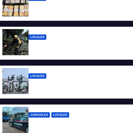
Detuvieron a un joven de 22 años con 700
gramos de cocaína
LOCALES
El temporal dejó 59 reclamos en Santa Fe
y continúan los operativos municipales
LOCALES
Santa Fe: la bici pública ya supera los 670
mil viajes y suma nuevas estaciones
JUDICIALES
LOCALES
Detuvieron a un joven por tentativa de
homicidio en barrio 12 de Octubre