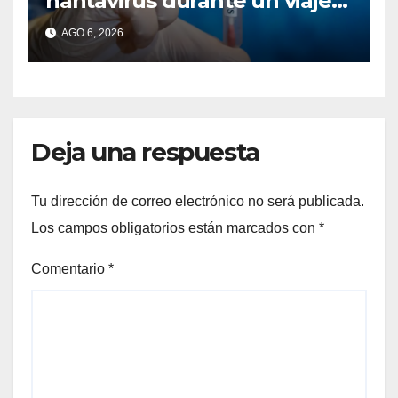
hantavirus durante un viaje
por Europa y permanece
AGO 6, 2026
aislado en España
Deja una respuesta
Tu dirección de correo electrónico no será publicada.
Los campos obligatorios están marcados con
*
Comentario
*