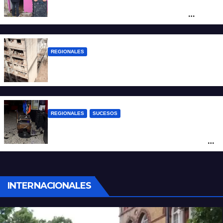
Detuvieron en Rosario a “Yaka”, buscado
por un homicidio y otros hechos de
violencia armada
REGIONALES
A 13 años de la tragedia de Salta 2141
REGIONALES
SUCESOS
Violento asalto a mano armada en una
peluquería: maniataron a dos hombres y
robaron todo
INTERNACIONALES