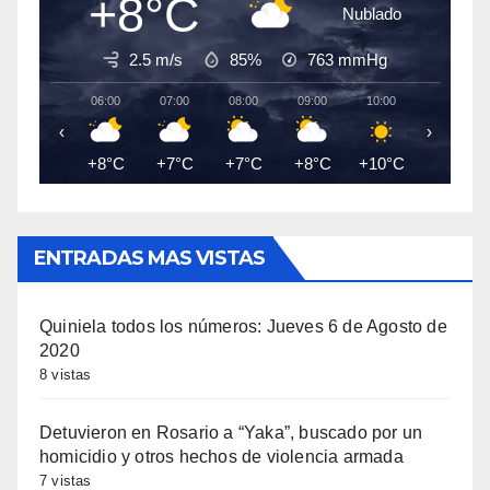
+8°C
Nublado
2.5 m/s
85%
763
mmHg
06:00
07:00
08:00
09:00
10:00
11:00
‹
›
+8°C
+7°C
+7°C
+8°C
+10°C
+11°C
ENTRADAS MAS VISTAS
Quiniela todos los números: Jueves 6 de Agosto de
2020
8 vistas
Detuvieron en Rosario a “Yaka”, buscado por un
homicidio y otros hechos de violencia armada
7 vistas