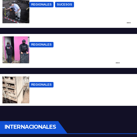
REGIONALES
SUCESOS
Hallaron los primeros restos humanos en
la investigación por la Masacre Indígena
de San Antonio de Obligado
REGIONALES
Detuvieron en Rosario a “Yaka”, buscado
por un homicidio y otros hechos de
violencia armada
REGIONALES
A 13 años de la tragedia de Salta 2141
INTERNACIONALES