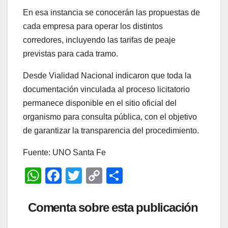
En esa instancia se conocerán las propuestas de
cada empresa para operar los distintos
corredores, incluyendo las tarifas de peaje
previstas para cada tramo.
Desde Vialidad Nacional indicaron que toda la
documentación vinculada al proceso licitatorio
permanece disponible en el sitio oficial del
organismo para consulta pública, con el objetivo
de garantizar la transparencia del procedimiento.
Fuente: UNO Santa Fe
W
F
T
C
C
h
a
wi
o
o
at
c
tt
p
m
Comenta sobre esta publicación
s
e
er
y
p