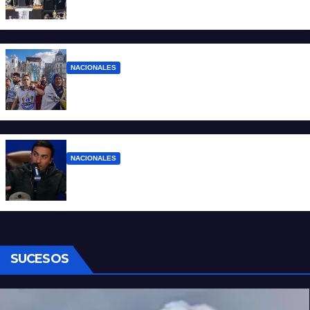
pocos”
NACIONALES
Ruegos por el trabajo que falta y para el
que lo tiene, que el sueldo alcance
NACIONALES
Denuncian al conductor del streaming
Carajo por dichos discriminatorios
SUCESOS