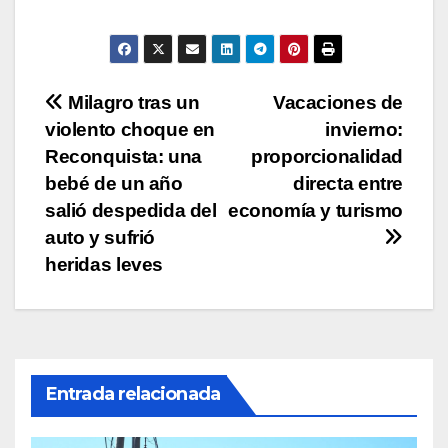
A
b
Li
ar
p
o
n
tir
p
o
k
Navegación
Milagro tras un
Vacaciones de
k
violento choque en
invierno:
de
Reconquista: una
proporcionalidad
entradas
bebé de un año
directa entre
salió despedida del
economía y turismo
auto y sufrió
heridas leves
Entrada relacionada