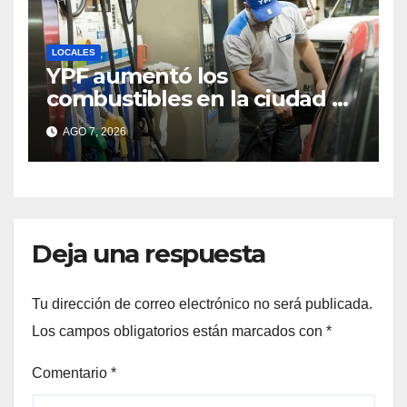
LOCALES
YPF aumentó los
combustibles en la ciudad de
Santa Fe: la nafta súper
AGO 7, 2026
superó los $2.100 y llenar el
tanque cuesta más de
$94.000
Deja una respuesta
Tu dirección de correo electrónico no será publicada.
Los campos obligatorios están marcados con
*
Comentario
*