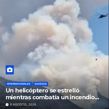
INTERNACIONALES
SUCESOS
Un helicóptero se estrelló
mientras combatía un incendio
forestal en Utah
8 AGOSTO, 2026