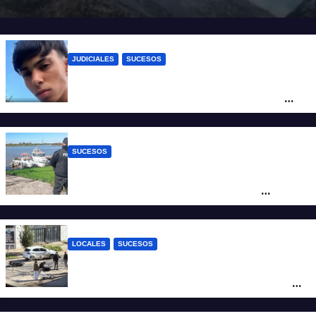
JUDICIALES
SUCESOS
Caso Jeremías Monzón: la Fiscalía amplió
la imputación contra la menor acusada
del crimen y la causa se encamina al
juicio por jurados
SUCESOS
Triste confirmación: el cuerpo hallado a la
altura del club Náutico Sur es el de
Fernando Cappi, el kitesurfista buscado
intensamente
LOCALES
SUCESOS
Violento choque entre un auto y una
moto en barrio Alvear: una mujer quedó
tendida sobre la calzada