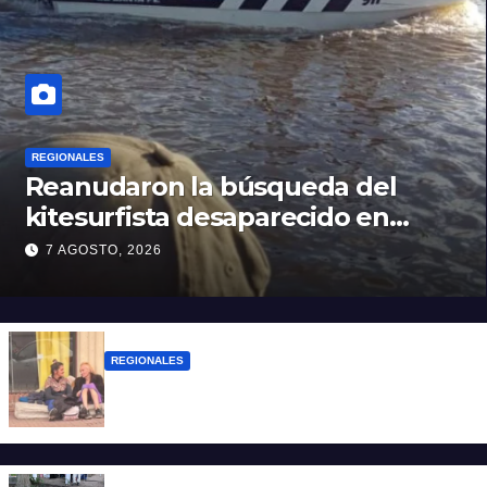
REGIONALES
Reanudaron la búsqueda del
kitesurfista desaparecido en
aguas de la Laguna Setúbal
7 AGOSTO, 2026
REGIONALES
Zulma Lobato fue encontrada en
situación de calle en Paraná