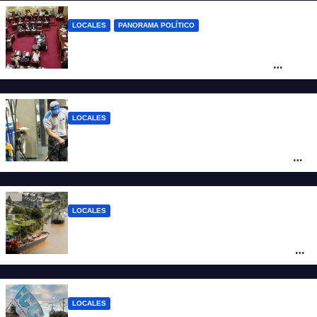
LOCALES
PANORAMA POLÍTICO
Diputados empieza en comisiones el
debate sobre el sistema electoral de
Santa Fe
LOCALES
YPF aumentó los combustibles en la
ciudad de Santa Fe: la nafta súper superó
los $2.100 y llenar el tanque cuesta más
de $94.000
LOCALES
Pullaro y empresarios viajan a Chile para
posicionar los puertos del sur de Santa Fe
como salida para las exportaciones
mineras
LOCALES