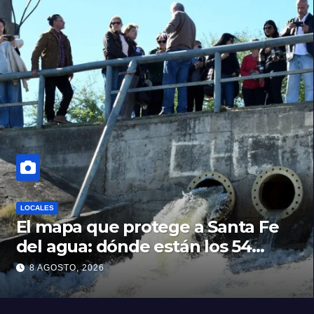
LOCALES
El mapa que protege a Santa Fe
del agua: dónde están los 54
puntos de bombeo
8 AGOSTO, 2026