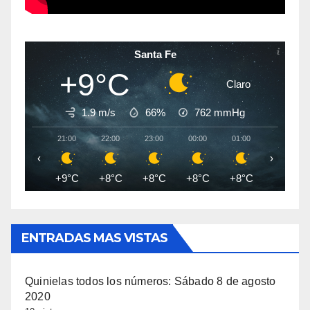
Santa Fe
+9°C
Claro
1.9 m/s
66%
762
mmHg
21:00
22:00
23:00
00:00
01:00
02:00
‹
›
+9°C
+8°C
+8°C
+8°C
+8°C
+7°C
ENTRADAS MAS VISTAS
Quinielas todos los números: Sábado 8 de agosto
2020