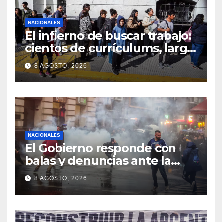
NACIONALES
El infierno de buscar trabajo:
cientos de currículums, larga
espera y menos puestos
8 AGOSTO, 2026
registrados
NACIONALES
El Gobierno responde con
balas y denuncias ante la
protesta
8 AGOSTO, 2026