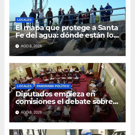
LOCALES
El mapa que protege a Santa
Fe del agua: dónde están los
54 puntos de bombeo
AGO 8, 2026
LOCALES
PANORAMA POLÍTICO
Diputados empieza en
comisiones el debate sobre
el sistema electoral de Santa
AGO 8, 2026
Fe