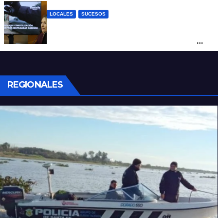
LOCALES
SUCESOS
Con una pistola Taser, la Policía redujo a
un hombre que amenazaba a su padre
con un arma blanca en la ruta 168
REGIONALES